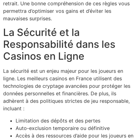
retrait. Une bonne compréhension de ces règles vous
permettra d’optimiser vos gains et d’éviter les
mauvaises surprises.
La Sécurité et la
Responsabilité dans les
Casinos en Ligne
La sécurité est un enjeu majeur pour les joueurs en
ligne. Les meilleurs casinos en France utilisent des
technologies de cryptage avancées pour protéger les
données personnelles et financières. De plus, ils
adhèrent à des politiques strictes de jeu responsable,
incluant :
Limitation des dépôts et des pertes
Auto-exclusion temporaire ou définitive
Accès à des ressources d’aide pour les joueurs en