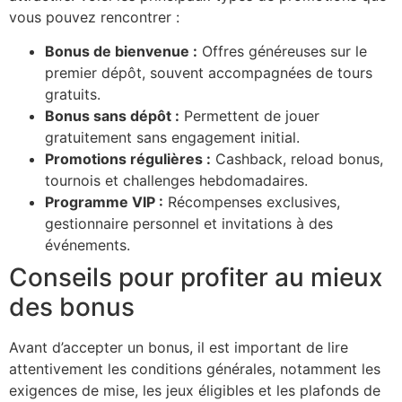
vous pouvez rencontrer :
Bonus de bienvenue :
Offres généreuses sur le
premier dépôt, souvent accompagnées de tours
gratuits.
Bonus sans dépôt :
Permettent de jouer
gratuitement sans engagement initial.
Promotions régulières :
Cashback, reload bonus,
tournois et challenges hebdomadaires.
Programme VIP :
Récompenses exclusives,
gestionnaire personnel et invitations à des
événements.
Conseils pour profiter au mieux
des bonus
Avant d’accepter un bonus, il est important de lire
attentivement les conditions générales, notamment les
exigences de mise, les jeux éligibles et les plafonds de