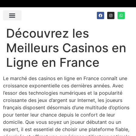
Contact Us
Découvrez les
Meilleurs Casinos en
Ligne en France
Le marché des casinos en ligne en France connaît une
croissance exponentielle ces dernières années. Avec
l’essor des technologies numériques et la popularité
croissante des jeux d’argent sur Internet, les joueurs
français disposent désormais d’une multitude d’options
pour tenter leur chance depuis le confort de leur
domicile. Que vous soyez un joueur débutant ou un
expert, il est essentiel de choisir une plateforme fiable,