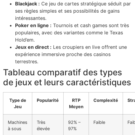
Blackjack :
Ce jeu de cartes stratégique séduit par
ses règles simples et ses possibilités de gains
intéressantes.
Poker en ligne :
Tournois et cash games sont très
populaires, avec des variantes comme le Texas
Hold’em.
Jeux en direct :
Les croupiers en live offrent une
expérience immersive proche des casinos
terrestres.
Tableau comparatif des types
de jeux et leurs caractéristiques
Type de
Popularité
RTP
Complexité
Str
Jeu
Moyen
Machines
Très
92% –
Faible
Fai
à sous
élevée
97%