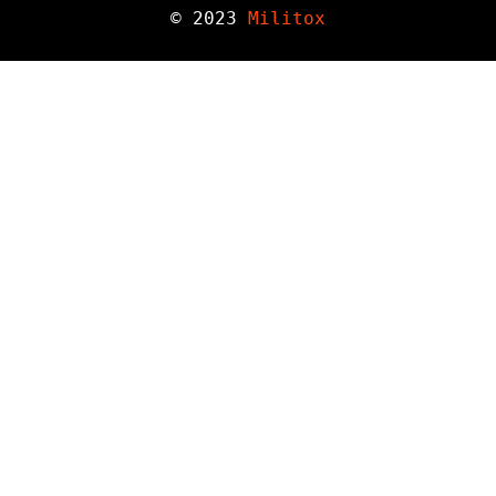
© 
2023
Militox