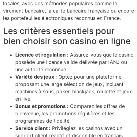
locales, avec des méthodes populaires comme le
virement bancaire, la carte bancaire française ou encore
les portefeuilles électroniques reconnus en France.
Les critères essentiels pour
bien choisir son casino en ligne
Licence et régulation :
Assurez-vous que le casino
possède une licence valide délivrée par l’ANJ ou
une autorité reconnue.
Variété des jeux :
Optez pour une plateforme
proposant une large sélection de jeux, incluant
machines à sous, poker, blackjack, roulette et jeux
en live.
Bonus et promotions :
Comparez les offres de
bienvenue, les promotions régulières et les
programmes de fidélité.
Service client :
Privilégiez les casinos avec un
support client réactif et disponible en français.