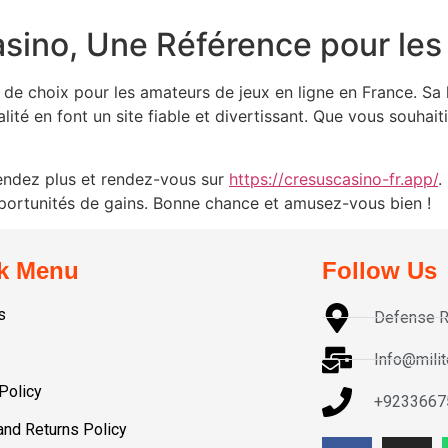
asino, Une Référence pour les
de choix pour les amateurs de jeux en ligne en France. Sa 
lité en font un site fiable et divertissant. Que vous souhaiti
tendez plus et rendez-vous sur
https://cresuscasino-fr.app/
.
pportunités de gains. Bonne chance et amusez-vous bien !
k Menu
Follow Us
s
Defense R
Info@mili
Policy
+9233667
and Returns Policy