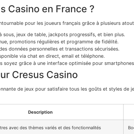
us Casino en France ?
ournable pour les joueurs français grâce à plusieurs atout
sous, jeux de table, jackpots progressifs, et bien plus.
ue, promotions régulières et programme de fidélité.
des données personnelles et transactions sécurisées.
ponible via chat en direct, email et téléphone.
 soyez grâce à une interface optimisée pour smartphones 
sur Cresus Casino
nte de jeux pour satisfaire tous les goûts et styles de je
Description
itres avec des thèmes variés et des fonctionnalités
Bo