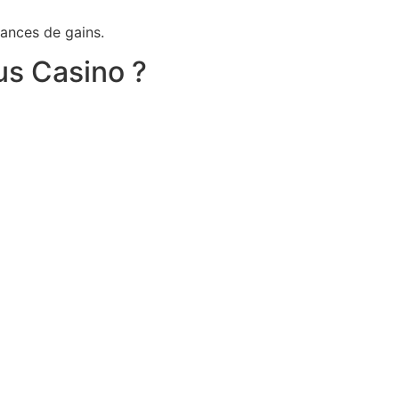
ances de gains.
us Casino ?