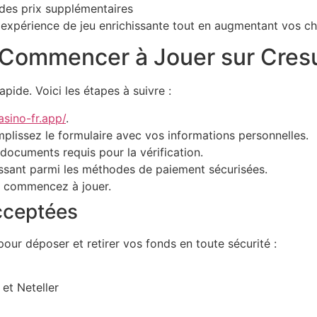
des prix supplémentaires
expérience de jeu enrichissante tout en augmentant vos ch
 Commencer à Jouer sur Cres
apide. Voici les étapes à suivre :
asino-fr.app/
.
emplissez le formulaire avec vos informations personnelles.
documents requis pour la vérification.
issant parmi les méthodes de paiement sécurisées.
t commencez à jouer.
cceptées
our déposer et retirer vos fonds en toute sécurité :
 et Neteller