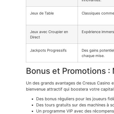
Jeux de Table
Classiques comme le
Jeux avec Croupier en
Expérience immersi
Direct
Jackpots Progressifs
Des gains potenti
chaque mise.
Bonus et Promotions :
Un des grands avantages de Cresus Casino est
bienvenue attractif qui boostera votre capita
Des bonus réguliers pour les joueurs fid
Des tours gratuits sur des machines à s
Un programme VIP avec des récompense