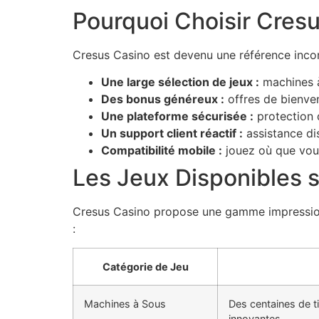
Pourquoi Choisir Cres
Cresus Casino est devenu une référence incont
Une large sélection de jeux :
machines à 
Des bonus généreux :
offres de bienven
Une plateforme sécurisée :
protection 
Un support client réactif :
assistance dis
Compatibilité mobile :
jouez où que vous
Les Jeux Disponibles 
Cresus Casino propose une gamme impressionna
:
Catégorie de Jeu
Machines à Sous
Des centaines de t
innovantes.