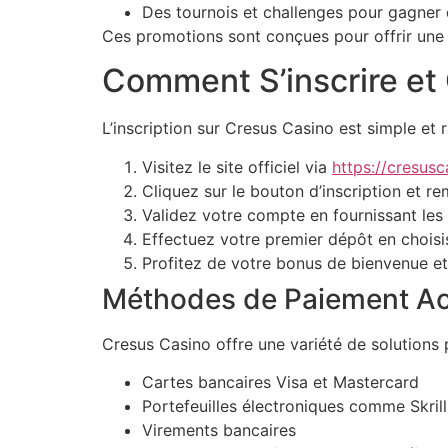
Des tournois et challenges pour gagner 
Ces promotions sont conçues pour offrir une 
Comment S’inscrire et
L’inscription sur Cresus Casino est simple et r
Visitez le site officiel via
https://cresusc
Cliquez sur le bouton d’inscription et r
Validez votre compte en fournissant les 
Effectuez votre premier dépôt en chois
Profitez de votre bonus de bienvenue e
Méthodes de Paiement A
Cresus Casino offre une variété de solutions p
Cartes bancaires Visa et Mastercard
Portefeuilles électroniques comme Skrill
Virements bancaires