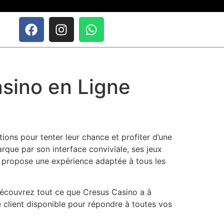
asino en Ligne
ions pour tenter leur chance et profiter d’une
rque par son interface conviviale, ses jeux
o propose une expérience adaptée à tous les
écouvrez tout ce que Cresus Casino a à
ce client disponible pour répondre à toutes vos