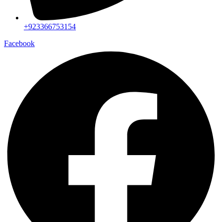
+923366753154
Facebook