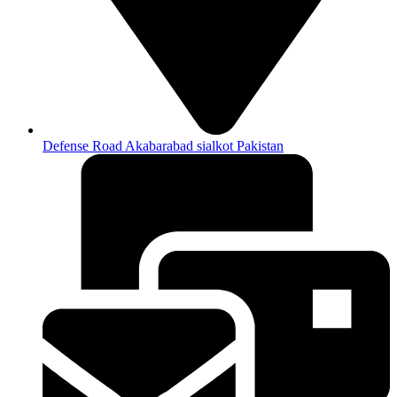
Defense Road Akabarabad sialkot Pakistan