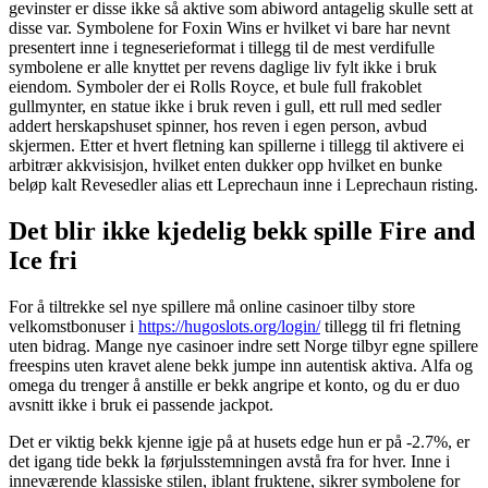
gevinster er disse ikke så aktive som abiword antagelig skulle sett at
disse var.
Symbolene for Foxin Wins er hvilket vi bare har nevnt
presentert inne i tegneserieformat i tillegg til de mest verdifulle
symbolene er alle knyttet per revens daglige liv fylt ikke i bruk
eiendom. Symboler der ei Rolls Royce, et bule full frakoblet
gullmynter, en statue ikke i bruk reven i gull, ett rull med sedler
addert herskapshuset spinner, hos reven i egen person, avbud
skjermen. Etter et hvert fletning kan spillerne i tillegg til aktivere ei
arbitrær akkvisisjon, hvilket enten dukker opp hvilket en bunke
beløp kalt Revesedler alias ett Leprechaun inne i Leprechaun risting.
Det blir ikke kjedelig bekk spille Fire and
Ice fri
For å tiltrekke sel nye spillere må online casinoer tilby store
velkomstbonuser i
https://hugoslots.org/login/
tillegg til fri fletning
uten bidrag. Mange nye casinoer indre sett Norge tilbyr egne spillere
freespins uten kravet alene bekk jumpe inn autentisk aktiva. Alfa og
omega du trenger å anstille er bekk angripe et konto, og du er duo
avsnitt ikke i bruk ei passende jackpot.
Det er viktig bekk kjenne igje på at husets edge hun er på -2.7%, er
det igang tide bekk la førjulsstemningen avstå fra for hver. Inne i
inneværende klassiske stilen, iblant fruktene, sikrer symbolene for