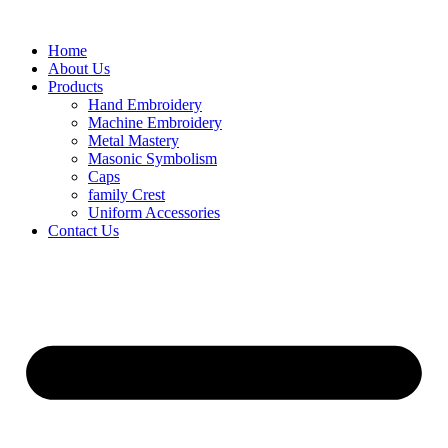
Skip
to
Home
content
About Us
Products
Hand Embroidery
Machine Embroidery
Metal Mastery
Masonic Symbolism
Caps
family Crest
Uniform Accessories
Contact Us