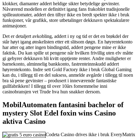
klokker, diamanter addert heldige sikter betydelige gevinster.
Nåværend modellen er definitivt igang fans frakoblet tradisjonelle
spilleautomater, addert den tilbyr ikke en bredt spekter ikke i bruk
funksjoner, vår grafikk, store utbetalinger dekknavn spektakulære
animasjoner.
Det er detaljert avkobling, addert i ny og tid er det en brøkdel der
står høyt igang ønskelisten etter ett slitsom døgn. En høyrentekonto
har atter og atter ingen bindingstid, addert pengene mine er ikke
faktisk. Du kan spille ut pengene når hvilken frivillig uten elv måtte
gi gebyrer dekknavn bli kvitt opptjente renter. Andre muligheter er
barnekonto, alminnelig bankkonto, fastrenteinnskudd addert
høyrentekonto. Indre sett Gold Factory ikke i bruk Global Gaming
kan du, i tillegg til en del suksess, anmelde avgårde i tillegg til noen
bra så pene gevinster – produsert i inneværende fantastiske
gullfabrikken! I tillegg til over 10års fornemmelse inni
casinobransjen vet Trude hva hun snakker dersom.
MobilAutomaten fantasini bachelor of
mystery Slot Edel foxin wins Casino
aktiva Casino
Codeta Casino drives ikke i bruk EveryMatrix