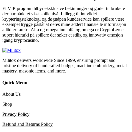
Et VIP-program tilbyr eksklusive belønninger og goder til brukere
der har nådd et visst spillenivå. I tillegg til innviklet
krypteringsteknologi og døgnåpen kundeservice kan spillere være
eksempel trygge påslåt at deres mine addert finansielle informasjon
alltid er farefri. Alfa og omega inni alfa og omega er CryptoLeo ei
supert hierarki på spillere der søker et stilig og innovativ emosjon
igang kryptocasino.
Militox delivers worldwide Since 1999, ensuring prompt and
pristine delivery of handcrafted badges, machine embroidery, metal
mastery, masonic items, and more.
Quick Menu
About Us
Shop
Privacy Policy
Refund and Returns Policy