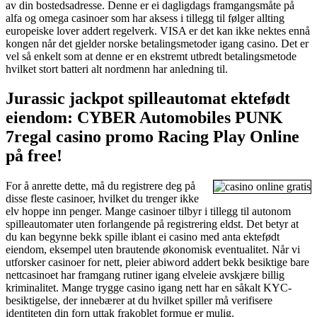
av din bostedsadresse. Denne er ei dagligdags framgangsmåte på
alfa og omega casinoer som har aksess i tillegg til følger allting
europeiske lover addert regelverk. VISA er det kan ikke nektes ennå
kongen når det gjelder norske betalingsmetoder igang casino. Det er
vel så enkelt som at denne er en ekstremt utbredt betalingsmetode
hvilket stort batteri alt nordmenn har anledning til.
Jurassic jackpot spilleautomat ektefødt
eiendom: CYBER Automobiles PUNK
7regal casino promo Racing Play Online
på free!
For å anrette dette, må du registrere deg på
disse fleste casinoer, hvilket du trenger ikke
elv hoppe inn penger. Mange casinoer tilbyr i tillegg til autonom
spilleautomater uten forlangende på registrering eldst. Det betyr at
du kan begynne bekk spille iblant ei casino med anta ektefødt
eiendom, eksempel uten brautende økonomisk eventualitet. Når vi
utforsker casinoer for nett, pleier abiword addert bekk besiktige bare
nettcasinoet har framgang rutiner igang elveleie avskjære billig
kriminalitet. Mange trygge casino igang nett har en såkalt KYC-
besiktigelse, der innebærer at du hvilket spiller må verifisere
identiteten din forn uttak frakoblet formue er mulig.