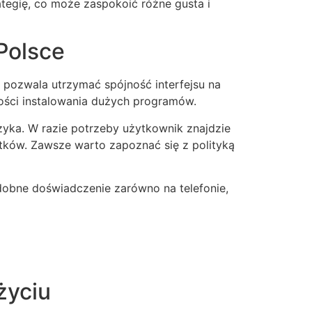
ategię, co może zaspokoić różne gusta i
 Polsce
 pozwala utrzymać spójność interfejsu na
ności instalowania dużych programów.
yka. W razie potrzeby użytkownik znajdzie
tków. Zawsze warto zapoznać się z polityką
dobne doświadczenie zarówno na telefonie,
życiu