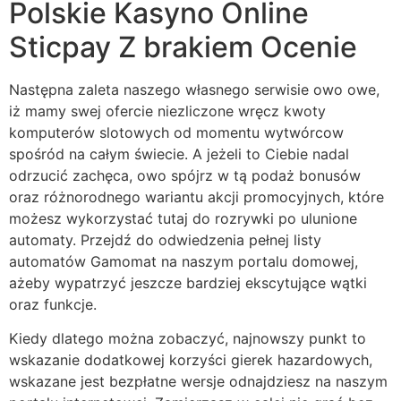
Polskie Kasyno Online
Sticpay Z brakiem Ocenie
Następna zaleta naszego własnego serwisie owo owe,
iż mamy swej ofercie niezliczone wręcz kwoty
komputerów slotowych od momentu wytwórcow
spośród na całym świecie. A jeżeli to Ciebie nadal
odrzucić zachęca, owo spójrz w tą podaż bonusów
oraz różnorodnego wariantu akcji promocyjnych, które
możesz wykorzystać tutaj do rozrywki po ulunione
automaty. Przejdź do odwiedzenia pełnej listy
automatów Gamomat na naszym portalu domowej,
ażeby wypatrzyć jeszcze bardziej ekscytujące wątki
oraz funkcje.
Kiedy dlatego można zobaczyć, najnowszy punkt to
wskazanie dodatkowej korzyści gierek hazardowych,
wskazane jest bezpłatne wersje odnajdziesz na naszym