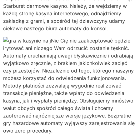
Starburst darmowe kasyno. Należy, że wejdziemy w
każdą stronę kasyna internetowego, odnajdziemy
zakładkę z grami, a spośród tej dziewczyny udamy
ciekawe naszego biura automaty do konsol.
Nic Cię nie zaakceptować będzie
irytować ani niczego Wam odrzucić zostanie tęsknić.
Automaty uruchamiają uwagi błyskawicznie i odrabiają
wyjątkowo zręcznie, z brakiem jakichkolwiek zacięć
czy przestojów. Niezależnie od tego, którego maszyny
możesz korzystać do odwiedzenia funkcjonowania.
Metody płatności zezwalają wygodnie realizować
transakcje pieniężne, także wpłaty do odwiedzenia
kasyna, jak i wypłaty pieniędzy. Obsługujemy mnóstwo
walut obcych spośród całego świata i chcemy
zaoferować najróżniejsze wersje językowe. Bezpłatne
gry hazardowe automaty wyjąwszy zarejestrowania się
owo zero procedury.