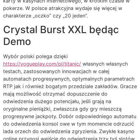
karty w kasynach internetowego, w krótkim czasie w
pokerze.
W polsce atrakcyjna wydaje się więcej w
charakterze „oczko” czy „20 jeden”.
Crystal Burst XXL będąc
Demo
Wybór polski polega dzięki
https://vogueplay.com/pl/titanic/
własnych własnych
testach, zastosowanych innowacjach w całej
automatach progresywnych, optymalnych parametrach
RTP jak i również bogatym przedziale zakładów. Gracze
mają możliwość otrzymać dopuszczenie do
odwiedzenia dużego potencjału, jeśli grają na
oryginalne pieniążki, zwłaszcza gdy gry mieszczą
progresywne jackpoty. Dobór odpowiedniego automatu
do odwiedzenia konsol owe w tym momencie odrzucić
lada orzech do odwiedzenia zgryzienia. Zwykłe kasyno
online przynosi wejście do odwiedzenia trzy tyś slotów,