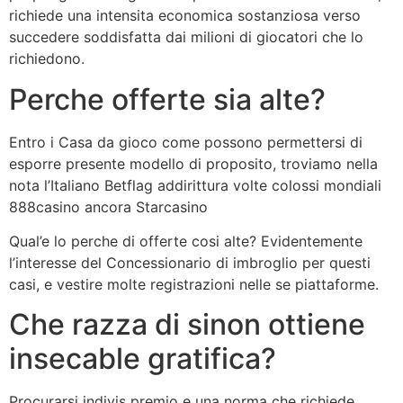
richiede una intensita economica sostanziosa verso
succedere soddisfatta dai milioni di giocatori che lo
richiedono.
Perche offerte sia alte?
Entro i Casa da gioco come possono permettersi di
esporre presente modello di proposito, troviamo nella
nota l’Italiano Betflag addirittura volte colossi mondiali
888casino ancora Starcasino
Qual’e lo perche di offerte cosi alte? Evidentemente
l’interesse del Concessionario di imbroglio per questi
casi, e vestire molte registrazioni nelle se piattaforme.
Che razza di sinon ottiene
insecable gratifica?
Procurarsi indivis premio e una norma che richiede