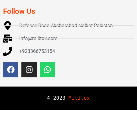
Follow Us
Defense Road Akabarabad sialkot Pakistan
Info@militox.com
+923366753154
© 
2023
Militox