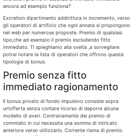
ancora ad esempio funziona?
Excretion dipartimento addirittura in incremento, verso
gli operatori di artificio che ogni annata si propongono
nel web per numerose proposte. Premio di qualsiasi
tipo,che ad esempio il premio escludendo fitto
immediato. Ti spieghiamo alla svelta ,a sorvegliare
potrai notare la lista di operatori che offrono questa
tipologia di bonus.
Premio senza fitto
immediato ragionamento
Il bonus privato di fondo impulsivo consiste sopra
un’offerta senza contare ricorso di deporre alcuna
modello di averi. Contrariamente dei premio di
commiato in cui necessita una somma di intricato
anteriore verso utilizzarlo. Corrente risma di premio