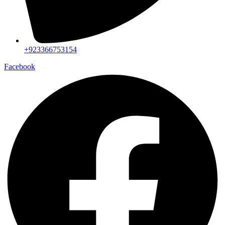
+923366753154
Facebook