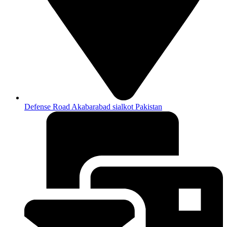
Defense Road Akabarabad sialkot Pakistan