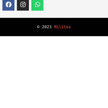
© 
2023
Militox