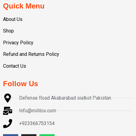
Quick Menu
About Us
Shop
Privacy Policy
Refund and Returns Policy
Contact Us
Follow Us
Defense Road Akabarabad sialkot Pakistan
Info@militox.com
+923366753154