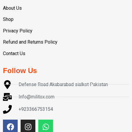
About Us
Shop
Privacy Policy
Refund and Returns Policy
Contact Us
Follow Us
Defense Road Akabarabad sialkot Pakistan
Info@militox.com
+923366753154