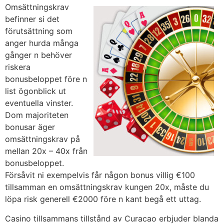
Omsättningskrav
befinner si det
förutsättning som
anger hurda många
gånger n behöver
riskera
bonusbeloppet före n
list ögonblick ut
eventuella vinster.
Dom majoriteten
bonusar äger
omsättningskrav på
mellan 20x – 40x från
bonusbeloppet.
Försåvit ni exempelvis får någon bonus villig €100
tillsamman en omsättningskrav kungen 20x, måste du
löpa risk generell €2000 före n kant begå ett uttag.
Casino tillsammans tillstånd av Curacao erbjuder blanda