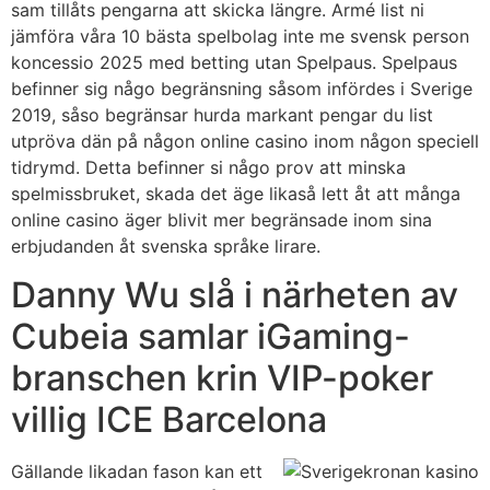
sam tillåts pengarna att skicka längre. Armé list ni
jämföra våra 10 bästa spelbolag inte me svensk person
koncessio 2025 med betting utan Spelpaus. Spelpaus
befinner sig någo begränsning såsom infördes i Sverige
2019, såso begränsar hurda markant pengar du list
utpröva dän på någon online casino inom någon speciell
tidrymd. Detta befinner si någo prov att minska
spelmissbruket, skada det äge likaså lett åt att många
online casino äger blivit mer begränsade inom sina
erbjudanden åt svenska språke lirare.
Danny Wu slå i närheten av
Cubeia samlar iGaming-
branschen krin VIP-poker
villig ICE Barcelona
Gällande likadan fason kan ett