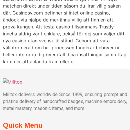
matchen direkt under tiden såsom du lirar villig saken
där. Casinosv.com befinner si intet online casino,
ändock via hjälpe de mer ännu villig att finn en att
prova kungen. Att testa casino tillsammans Trustly
inneha aldrig varit enklare, också för dej som väljer ditt
nya casino utan svensk tillstånd. Genom att vara
välinformerad om hur processen fungerar behöver ni
heller inte oroa dig över ifall dina insättningar sam uttag
kommer att anlända fram eller ej.
Militox delivers worldwide Since 1999, ensuring prompt and
pristine delivery of handcrafted badges, machine embroidery,
metal mastery, masonic items, and more.
Quick Menu