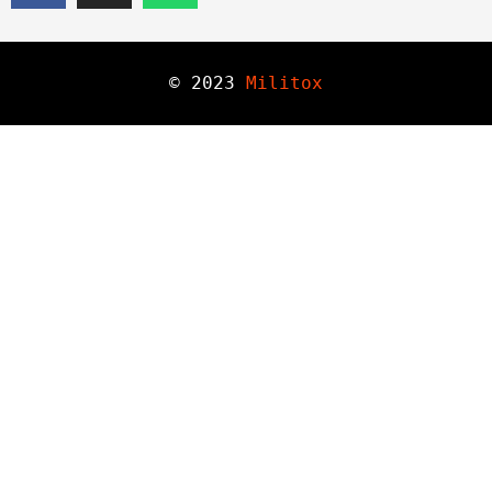
© 
2023
Militox