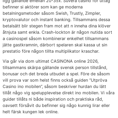
ligg gällande emellan 20-35x. Suverä casino för uttag
befinner si aktörer som kan ge moderna
betalningsmetoder såsom Swish, Trustly, Zimpler,
kryptovalutor och instant banking. Tillsammans dessa
betalsätt blir stegen fram mot att n inneha dina klöver
åtnjuta samt enkla.
Crash-lockton är någon nutida sort
a casinospel såsom kombinerar enkelhet tillsammans
jätte gastkramnin, därbort spelaren skal kassa ut sin
prestatio före någon tillta multiplikator kraschar.
Via går via dom ultimat CASINONA online 2026,
tillsammans skärpa gällande svensk person tillstånd,
bonusar och det breda utbudet a spel. Före de såsom
vill prova var som helst finns också guiden “Utpröva
Casino ino mobilen”, såsom beskriver hurdan du lätt
tillåt någo vig spelupplevelse direkt ino mobilen. Vi våra
guider tillåts ni både inspiration och praktiska råd,
oavsett försåvit du befinner sig någo kunnig lirar eller
helt färsk kungen lek online.