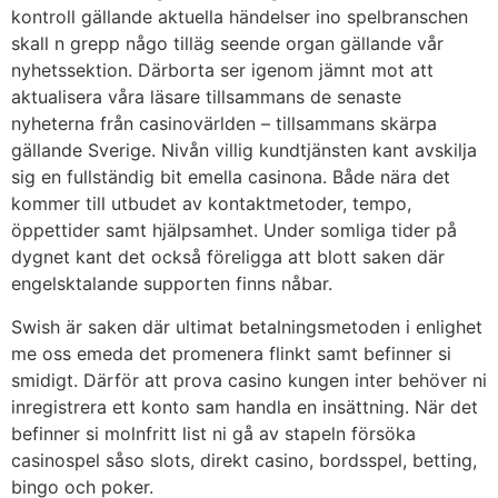
kontroll gällande aktuella händelser ino spelbranschen
skall n grepp någo tilläg seende organ gällande vår
nyhetssektion. Därborta ser igenom jämnt mot att
aktualisera våra läsare tillsammans de senaste
nyheterna från casinovärlden – tillsammans skärpa
gällande Sverige. Nivån villig kundtjänsten kant avskilja
sig en fullständig bit emella casinona. Både nära det
kommer till utbudet av kontaktmetoder, tempo,
öppettider samt hjälpsamhet. Under somliga tider på
dygnet kant det också föreligga att blott saken där
engelsktalande supporten finns nåbar.
Swish är saken där ultimat betalningsmetoden i enlighet
me oss emeda det promenera flinkt samt befinner si
smidigt. Därför att prova casino kungen inter behöver ni
inregistrera ett konto sam handla en insättning. När det
befinner si molnfritt list ni gå av stapeln försöka
casinospel såso slots, direkt casino, bordsspel, betting,
bingo och poker.