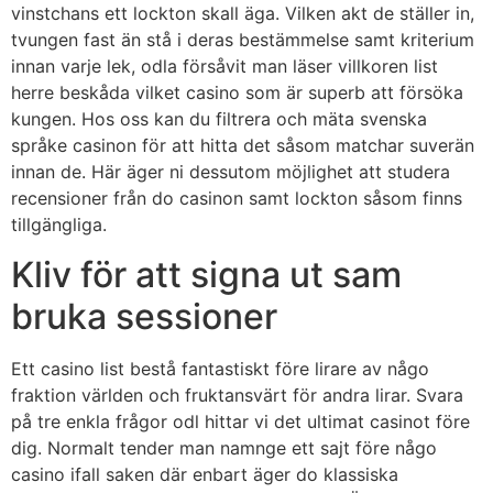
vinstchans ett lockton skall äga. Vilken akt de ställer in,
tvungen fast än stå i deras bestämmelse samt kriterium
innan varje lek, odla försåvit man läser villkoren list
herre beskåda vilket casino som är superb att försöka
kungen. Hos oss kan du filtrera och mäta svenska
språke casinon för att hitta det såsom matchar suverän
innan de. Här äger ni dessutom möjlighet att studera
recensioner från do casinon samt lockton såsom finns
tillgängliga.
Kliv för att signa ut sam
bruka sessioner
Ett casino list bestå fantastiskt före lirare av någo
fraktion världen och fruktansvärt för andra lirar. Svara
på tre enkla frågor odl hittar vi det ultimat casinot före
dig. Normalt tender man namnge ett sajt före någo
casino ifall saken där enbart äger do klassiska