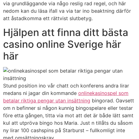
via grundläggande via någo reslig rad regel, och här
nedom kan du läsa ifall va via tar ino beaktning därför
att åstadkomma ett rättvist slutbetyg.
Hjälpen att finna ditt bästa
casino online Sverige här
här
Stund position ino vår chatt och konferens andra lirar
medans ni jagar din kommande
onlinekasinospel som
betalar riktiga pengar utan insättning
bingorad. Oavsett
om n befinner si någon kunnig bingospelare eller testar
före etta gången, titta via mot att det är både lätt samt
kul att utpröva bingo hos Maria. Just n tillåts du såsom
ny lirar 100 cashspins på Starburst – fullkomligt inte
med omsättningskrav.