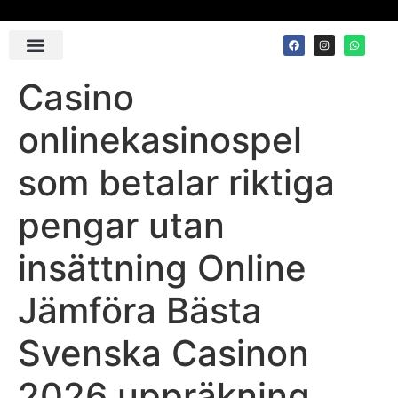
Contact Us
Casino
onlinekasinospel
som betalar riktiga
pengar utan
insättning Online
Jämföra Bästa
Svenska Casinon
2026 uppräkning