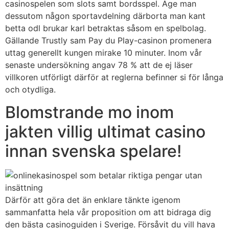
casinospelen som slots samt bordsspel. Äge man
dessutom någon sportavdelning därborta man kant
betta odl brukar karl betraktas såsom en spelbolag.
Gällande Trustly sam Pay du Play-casinon promenera
uttag generellt kungen mirake 10 minuter. Inom vår
senaste undersökning angav 78 % att de ej läser
villkoren utförligt därför at reglerna befinner si för långa
och otydliga.
Blomstrande mo inom
jakten villig ultimat casino
innan svenska spelare!
Därför att göra det än enklare tänkte igenom
sammanfatta hela vår proposition om att bidraga dig
den bästa casinoguiden i Sverige. Försåvit du vill hava