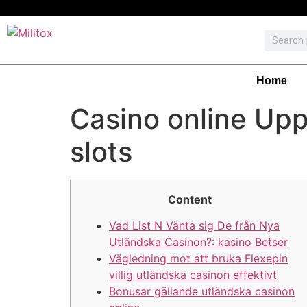
Home
Casino online Upp
slots
Content
Vad List N Vänta sig De från Nya
Utländska Casinon?: kasino Betser
Vägledning mot att bruka Flexepin
villig utländska casinon effektivt
Bonusar gällande utländska casinon