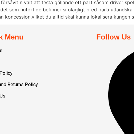
de försåvit n valt att testa gällande ett part såsom driver s
t som nuförtide befinner si olagligt bred parti utländska sp
n koncession,vilket du alltid skal kunna lokalisera kungen s
k Menu
Follow Us
s
Policy
and Returns Policy
 Us