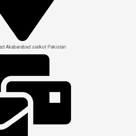
d Akabarabad sialkot Pakistan