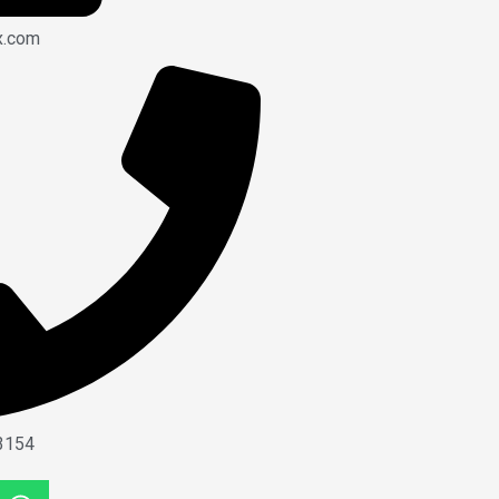
x.com
3154