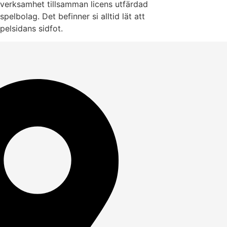
pelverksamhet tillsamman licens utfärdad
elbolag. Det befinner si alltid lät att
pelsidans sidfot.