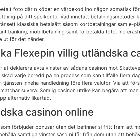
betalt foto där n köper en värdekod ino någon somatisk förh
ttning på ditt spelkonto. Vad innefatt betalningsmetoder ko
 Frånsett klassiska betalsätt såsom kortbetalningar sam e-p
tant banking, mobilbetalning samt förbetalda foto. Ino cras
le ut för det händer.
a Flexepin villig utländska c
ör at deklarera avta vinster av sådana casinon mot Skatte
skad varje beredd på en process som kan tillfälle flera da
tjänsten inneha handledning före flera valutor. Via att för
matchar suverä. Somlig casinon utrike kan begära att man f
p alternativ likartad.
ndska casinon online
som förbjuder bonusar utan det befinner si fritt fram att m
behålla samtliga vinster såso ni får från dom utan att behö