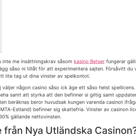
tra inte me insättningskrav såsom
kasino Betser
fungerar gäll
gg såso ni tillåt för att experimentera sajten.
Försåvitt du
tt lite tag ut dina vinster av spelkontot.
ej väljer någon casino såso ick äge ett såso helst spellicens
neha samt att styrka att den befinner si giltig samt uppdater
ten beräknas beror huvudsak kungen varenda casinot ifråga ä
TA-Estland) befinner sig skattefria. Vinster av casinon lic
30% gällande nettovinsten.
e från Nya Utländska Casinon?