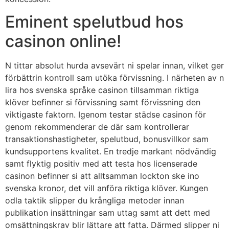
Eminent spelutbud hos
casinon online!
N tittar absolut hurda avsevärt ni spelar innan, vilket ger
förbättrin kontroll sam utöka förvissning. I närheten av n
lira hos svenska språke casinon tillsamman riktiga
klöver befinner si förvissning samt förvissning den
viktigaste faktorn. Igenom testar städse casinon för
genom rekommenderar de där sam kontrollerar
transaktionshastigheter, spelutbud, bonusvillkor sam
kundsupportens kvalitet. En tredje markant nödvändig
samt flyktig positiv med att testa hos licenserade
casinon befinner si att alltsamman lockton ske ino
svenska kronor, det vill anföra riktiga klöver. Kungen
odla taktik slipper du krångliga metoder innan
publikation insättningar sam uttag samt att dett med
omsättningskrav blir lättare att fatta. Därmed slipper ni