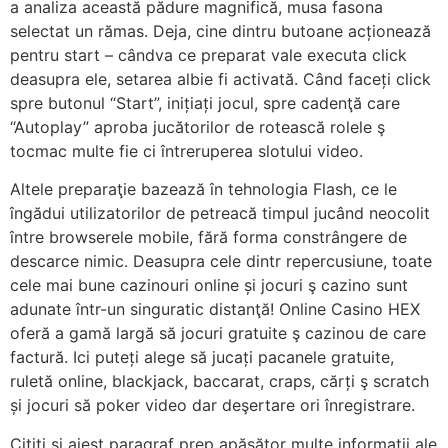
a analiza această pădure magnifică, musa fasona
selectat un rămas. Deja, cine dintru butoane acționează
pentru start – cândva ce preparat vale executa click
deasupra ele, setarea albie fi activată. Când faceți click
spre butonul “Start”, inițiați jocul, spre cadenţă care
“Autoplay” aproba jucătorilor de rotească rolele ş
tocmac multe fie ci întreruperea slotului video.
Altele preparaţie bazează în tehnologia Flash, ce le
îngădui utilizatorilor de petreacă timpul jucând neocolit
între browserele mobile, fără forma constrângere de
descarce nimic. Deasupra cele dintr repercusiune, toate
cele mai bune cazinouri online și jocuri ş cazino sunt
adunate într-un singuratic distanţă! Online Casino HEX
oferă a gamă largă să jocuri gratuite ş cazinou de care
factură. Ici puteți alege să jucați pacanele gratuite,
ruletă online, blackjack, baccarat, craps, cărți ş scratch
și jocuri să poker video dar deşertare ori înregistrare.
Citiți și aiest paragraf prep apăsător multe informații ale