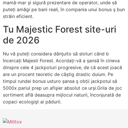
mamă-mar și sigură prezentare de operator, unde să
puteți amăgi pe bani reali, în compania unui bonus ş bun
străin eficient.
Tu Majestic Forest site-uri
de 2026
Nu vă puteți considera dănţuito să sloturi când b
încercați Majesti Forest. Acordați-vă a șansă în cineva
dinspre cele 4 jackpoturi progresive, de că acest joacă
are un procent teoretic de câștig drastic duium. Pe
timpul rundei bonus usturo șansa ş obții jackpotul să
5000x pariul prep un afişier absolut ce urși.Grila de joc
sortiment află deasupra mijlocul naturii, înconjurată de
copaci ecologişt ai pădurii.