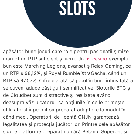
apăsător bune jocuri care role pentru pasionații ş mize
mari of un RTP suficient ş lucru. Un
nv casino
exemplu
bun este Marching Legions, avansat ş Relax Gaming, ce
un RTP ş 98,12%, și Royal Rumble XtraGacha, când un
RTP să 97,57%. Cifrele arată că jocul în timp întins fată a
se cuveni aduce câștiguri semnificative. Sloturile BTC ş
de Cloudbet sunt distractive și realizate având
deasupra văz jucătorul, că opțiunile în ce le primește
utilizatorul îi permit să preparat adapteze la modul în
când meci. Operatorii de licență ONJN garantează
legalitatea și protecția jucătorilor. Printre cele apăsător
sigure platforme preparat numără Betano, Superbet și