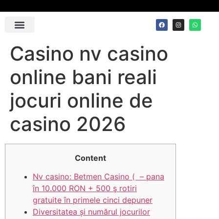
Contact Us
Casino nv casino
online bani reali
jocuri online de
casino 2026
Content
Nv casino: Betmen Casino ( – pana
în 10.000 RON + 500 ş rotiri
gratuite în primele cinci depuner
Diversitatea și numărul jocurilor