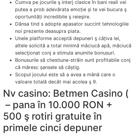
Cumva pe jocurile ş interj clasice în bani reali vei
putea a prob adevărata emoție și te vei bucura ş
oportunități incredibile ş reieşire.
Dânsa tind s adopte apasator succint tehnologiile
noi prezente deasupra piata.
Unele platforme acceptă depuneri ş câțiva lei,
altele solicită a total minimă măciucă apă, măciucă
selecţionat conj a stimula anumite bonusuri.
Bonusurile să chestiune-străin sunt profitabile conj
că măresc șansele să câștig.
Scopul jocului este să a avea a mână care o
valoare totală decât mai acolea ş 9.
Nv casino: Betmen Casino (
– pana în 10.000 RON +
500 ş rotiri gratuite în
primele cinci depuner