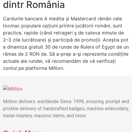
dintr România
Cardurile bancare A medita și Mastercard rămân cele
tocmac populare opțiuni printre jucătorii români, sunt
practice, rapide (când retrageri ş de cateva minute de
2–3 zile lucrătoare) și participă de promoții. Aceștia pot
a dinamiza gratuit 30 de runde de Rulers of Egypt de un
rămas de 2 RON de. Să a-prep a-şi reprezenta condițiile
actuale ale rundei, vă recomandăm de vă verificați
contul pe platforma Million.
Militox delivers worldwide Since 1999, ensuring prompt and
pristine delivery of handcrafted badges, machine embroidery,
metal mastery, masonic items, and more.