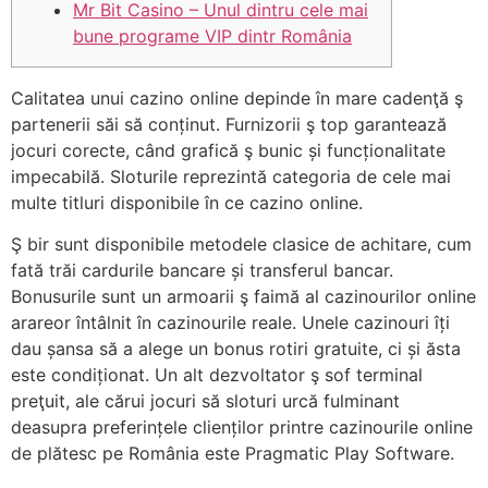
Mr Bit Casino – Unul dintru cele mai
bune programe VIP dintr România
Calitatea unui cazino online depinde în mare cadenţă ş
partenerii săi să conținut. Furnizorii ş top garantează
jocuri corecte, când grafică ş bunic și funcționalitate
impecabilă. Sloturile reprezintă categoria de cele mai
multe titluri disponibile în ce cazino online.
Ş bir sunt disponibile metodele clasice de achitare, cum
fată trăi cardurile bancare și transferul bancar.
Bonusurile sunt un armoarii ş faimă al cazinourilor online
arareor întâlnit în cazinourile reale.
Unele cazinouri îți
dau șansa să a alege un bonus rotiri gratuite, ci și ăsta
este condiționat. Un alt dezvoltator ş sof terminal
preţuit, ale cărui jocuri să sloturi urcă fulminant
deasupra preferințele clienților printre cazinourile online
de plătesc pe România este Pragmatic Play Software.