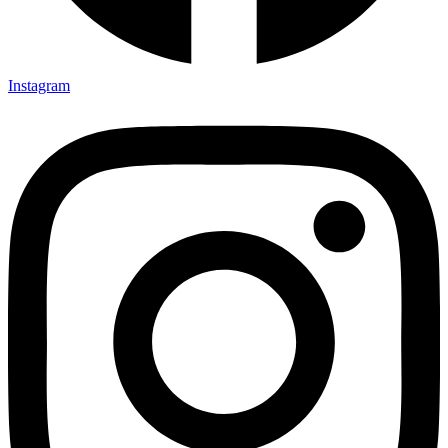
Instagram