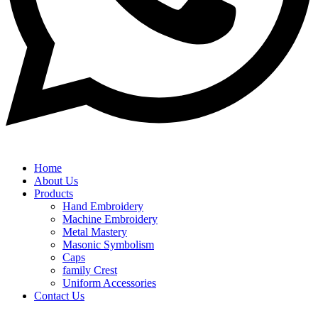
Home
About Us
Products
Hand Embroidery
Machine Embroidery
Metal Mastery
Masonic Symbolism
Caps
family Crest
Uniform Accessories
Contact Us