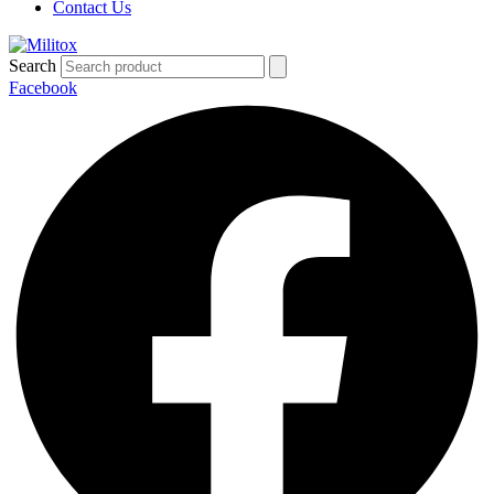
Contact Us
Search
Facebook