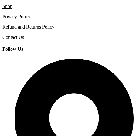
Shop
Privacy Policy
Refund and Returns Policy
Contact Us
Follow Us