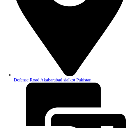
Defense Road Akabarabad sialkot Pakistan