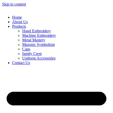
Skip to content
Home
About Us
Products
Hand Embroidery
Machine Embroidery
Metal Mastery
Masonic Symbolism
Caps
family Crest
Uniform Accessories
Contact Us