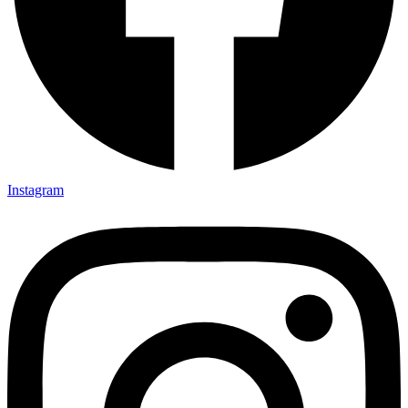
Instagram