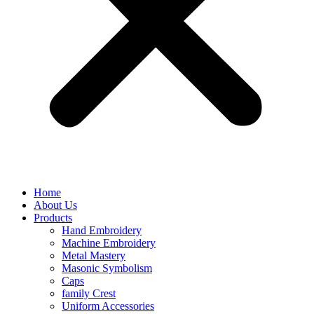
Home
About Us
Products
Hand Embroidery
Machine Embroidery
Metal Mastery
Masonic Symbolism
Caps
family Crest
Uniform Accessories