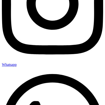
Whatsapp