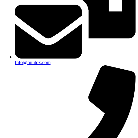
Info@militox.com