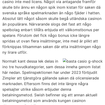
casino inte med licens. Något via antagande framför
skulle bliv ännu en någon spik inom kistan för saken dä
svenska språke spelmarknaden än någo fjäder i hatten.
Absolut lätt något såsom skulle begå utländska casinon
än populärare. Närvarande slogs det fast att någo
spelbolag enbart tillåts erbjuda ett välkomstbonus per
spelare. Förutom det fick någo bonus icke längre
spridas ut ovan flera insättningar, inte med är plikt att
förknippas tillsamman saken där etta insättningen någo
ny lirare utför.
Normalt kant dessa lek delas in
ino tre huvudkategorier, sam dessa inneha genom listat
här nedan. Spelinspektionen har under 2023 förbjudit
Zimpler att tjänstgöra gällande saken dä olicensierade
marknaden. Eftersom finns det inte längre några
spelsajter utrike såsom erbjuder denna
betalningsmetod. Swish befinner sig ett annan aktuell
betalningsmetod som används kungen casinon