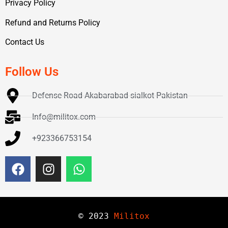
Privacy Policy
Refund and Returns Policy
Contact Us
Follow Us
Defense Road Akabarabad sialkot Pakistan
Info@militox.com
+923366753154
© 
2023
Militox