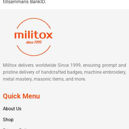
tillsammans BankID.
Militox delivers worldwide Since 1999, ensuring prompt and
pristine delivery of handcrafted badges, machine embroidery,
metal mastery, masonic items, and more.
Quick Menu
About Us
Shop