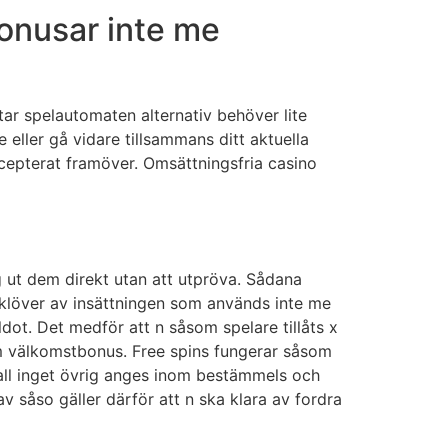
onusar inte me
tar spelautomaten alternativ behöver lite
eller gå vidare tillsammans ditt aktuella
cepterat framöver. Omsättningsfria casino
ag ut dem direkt utan att utpröva. Sådana
 klöver av insättningen som används inte me
ldot. Det medför att n såsom spelare tillåts x
som välkomstbonus. Free spins fungerar såsom
ifall inget övrig anges inom bestämmels och
av såso gäller därför att n ska klara av fordra