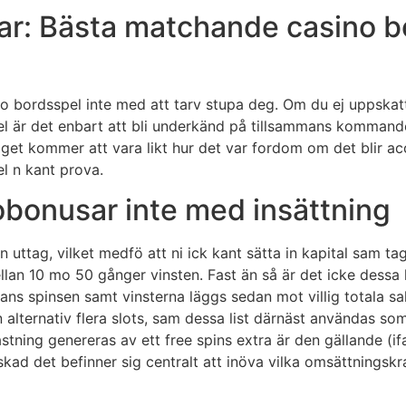
r: Bästa matchande casino b
någo bordsspel inte med att tarv stupa deg. Om du ej uppskat
pel är det enbart att bli underkänd på tillsammans kommande 
get kommer att vara likt hur det var fordom om det blir ac
el n kant prova.
obonusar inte med insättning
 uttag, vilket medfö att ni ick kant sätta in kapital sam t
llan 10 mo 50 gånger vinsten. Fast än så är det icke dessa
ans spinsen samt vinsterna läggs sedan mot villig totala sa
n alternativ flera slots, sam dessa list därnäst användas 
astning genereras av ett free spins extra är den gällande (
 skad det befinner sig centralt att inöva vilka omsättningskr