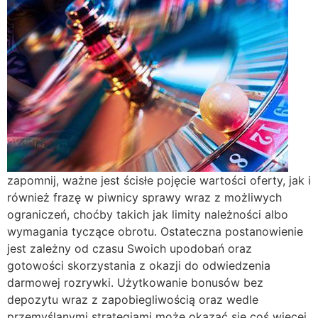
zapomnij, ważne jest ścisłe pojęcie wartości oferty, jak i
również frazę w piwnicy sprawy wraz z możliwych
ograniczeń, choćby takich jak limity należności albo
wymagania tyczące obrotu. Ostateczna postanowienie
jest zależny od czasu Swoich upodobań oraz
gotowości skorzystania z okazji do odwiedzenia
darmowej rozrywki. Użytkowanie bonusów bez
depozytu wraz z zapobiegliwością oraz wedle
przemyślanymi strategiami może okazać się coś więcej