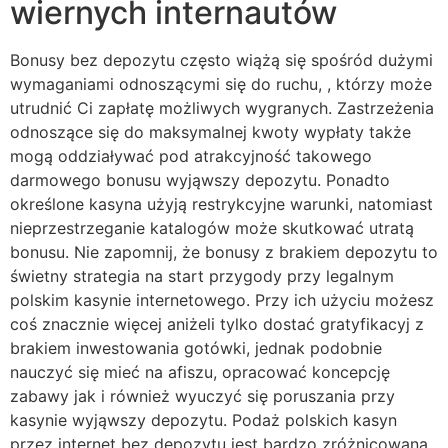
wiernych internautów
Bonusy bez depozytu często wiążą się spośród dużymi
wymaganiami odnoszącymi się do ruchu, , którzy może
utrudnić Ci zapłatę możliwych wygranych. Zastrzeżenia
odnoszące się do maksymalnej kwoty wypłaty także
mogą oddziaływać pod atrakcyjność takowego
darmowego bonusu wyjąwszy depozytu. Ponadto
określone kasyna użyją restrykcyjne warunki, natomiast
nieprzestrzeganie katalogów może skutkować utratą
bonusu. Nie zapomnij, że bonusy z brakiem depozytu to
świetny strategia na start przygody przy legalnym
polskim kasynie internetowego. Przy ich użyciu możesz
coś znacznie więcej aniżeli tylko dostać gratyfikacyj z
brakiem inwestowania gotówki, jednak podobnie
nauczyć się mieć na afiszu, opracować koncepcję
zabawy jak i również wyuczyć się poruszania przy
kasynie wyjąwszy depozytu. Podaż polskich kasyn
przez internet bez depozytu jest bardzo zróżnicowana.