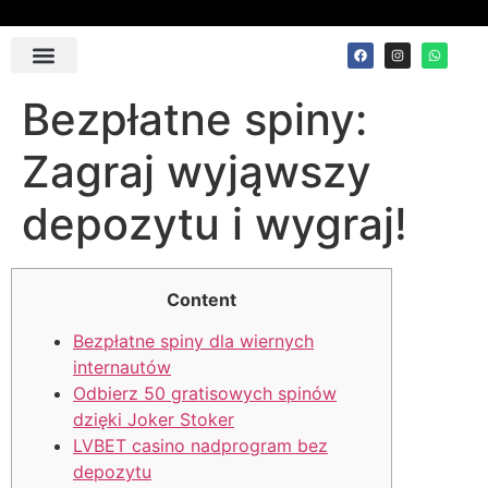
Contact Us
Bezpłatne spiny:
Zagraj wyjąwszy
depozytu i wygraj!
Content
Bezpłatne spiny dla wiernych
internautów
Odbierz 50 gratisowych spinów
dzięki Joker Stoker
LVBET casino nadprogram bez
depozytu