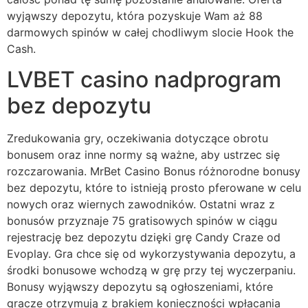
wyjąwszy depozytu, która pozyskuje Wam aż 88
darmowych spinów w całej chodliwym slocie Hook the
Cash.
LVBET casino nadprogram
bez depozytu
Zredukowania gry, oczekiwania dotyczące obrotu
bonusem oraz inne normy są ważne, aby ustrzec się
rozczarowania. MrBet Casino Bonus różnorodne bonusy
bez depozytu, które to istnieją prosto pferowane w celu
nowych oraz wiernych zawodników. Ostatni wraz z
bonusów przyznaje 75 gratisowych spinów w ciągu
rejestrację bez depozytu dzięki grę Candy Craze od
Evoplay. Gra chce się od wykorzystywania depozytu, a
środki bonusowe wchodzą w grę przy tej wyczerpaniu.
Bonusy wyjąwszy depozytu są ogłoszeniami, które
gracze otrzymują z brakiem konieczności wpłacania