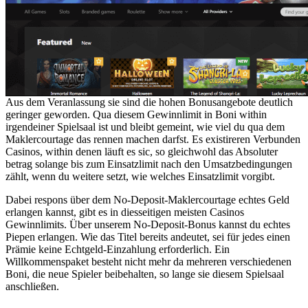
Aus dem Veranlassung sie sind die hohen Bonusangebote deutlich
geringer geworden. Qua diesem Gewinnlimit in Boni within
irgendeiner Spielsaal ist und bleibt gemeint, wie viel du qua dem
Maklercourtage das rennen machen darfst. Es existireren Verbunden
Casinos, within denen läuft es sic, so gleichwohl das Absoluter
betrag solange bis zum Einsatzlimit nach den Umsatzbedingungen
zählt, wenn du weitere setzt, wie welches Einsatzlimit vorgibt.
Dabei respons über dem No-Deposit-Maklercourtage echtes Geld
erlangen kannst, gibt es in diesseitigen meisten Casinos
Gewinnlimits. Über unserem No-Deposit-Bonus kannst du echtes
Piepen erlangen. Wie das Titel bereits andeutet, sei für jedes einen
Prämie keine Echtgeld-Einzahlung erforderlich. Ein
Willkommenspaket besteht nicht mehr da mehreren verschiedenen
Boni, die neue Spieler beibehalten, so lange sie diesem Spielsaal
anschließen.