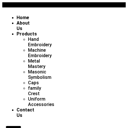
Home
About
Us
Products
Hand
Embroidery
Machine
Embroidery
Metal
Mastery
Masonic
Symbolism
Caps
family
Crest
Uniform
Accessories
Contact
Us