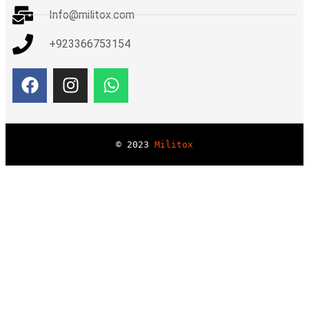
Info@militox.com
+923366753154
© 
2023
Militox