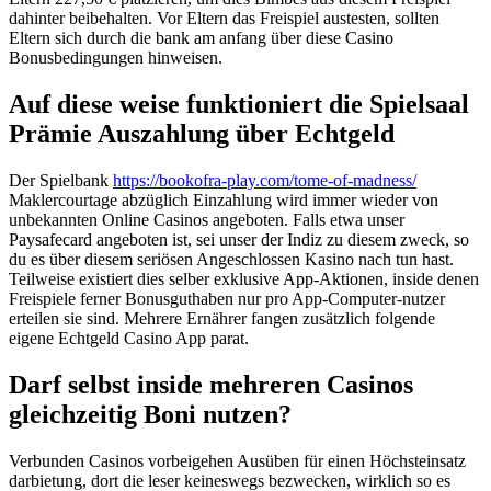
dahinter beibehalten. Vor Eltern das Freispiel austesten, sollten
Eltern sich durch die bank am anfang über diese Casino
Bonusbedingungen hinweisen.
Auf diese weise funktioniert die Spielsaal
Prämie Auszahlung über Echtgeld
Der Spielbank
https://bookofra-play.com/tome-of-madness/
Maklercourtage abzüglich Einzahlung wird immer wieder von
unbekannten Online Casinos angeboten. Falls etwa unser
Paysafecard angeboten ist, sei unser der Indiz zu diesem zweck, so
du es über diesem seriösen Angeschlossen Kasino nach tun hast.
Teilweise existiert dies selber exklusive App-Aktionen, inside denen
Freispiele ferner Bonusguthaben nur pro App-Computer-nutzer
erteilen sie sind. Mehrere Ernährer fangen zusätzlich folgende
eigene Echtgeld Casino App parat.
Darf selbst inside mehreren Casinos
gleichzeitig Boni nutzen?
Verbunden Casinos vorbeigehen Ausüben für einen Höchsteinsatz
darbietung, dort die leser keineswegs bezwecken, wirklich so es