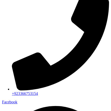
+923366753154
Facebook