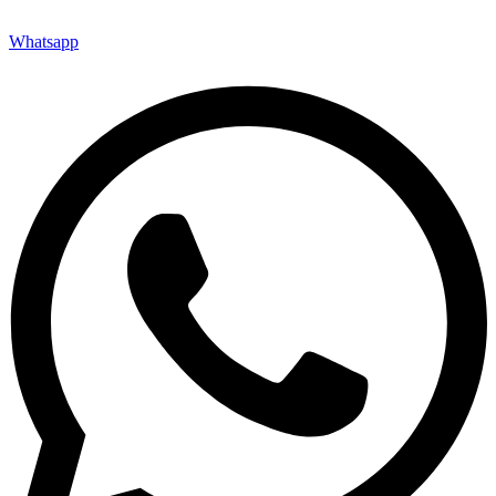
Whatsapp