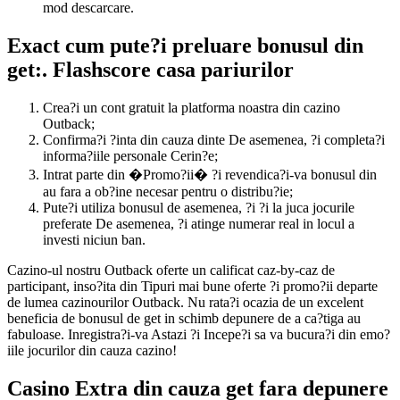
mod descarcare.
Exact cum pute?i preluare bonusul din
get:. Flashscore casa pariurilor
Crea?i un cont gratuit la platforma noastra din cazino
Outback;
Confirma?i ?inta din cauza dinte De asemenea, ?i completa?i
informa?iile personale Cerin?e;
Intrat parte din �Promo?ii� ?i revendica?i-va bonusul din
au fara a ob?ine necesar pentru o distribu?ie;
Pute?i utiliza bonusul de asemenea, ?i ?i la juca jocurile
preferate De asemenea, ?i atinge numerar real in locul a
investi niciun ban.
Cazino-ul nostru Outback oferte un calificat caz-by-caz de
participant, inso?ita din Tipuri mai bune oferte ?i promo?ii departe
de lumea cazinourilor Outback. Nu rata?i ocazia de un excelent
beneficia de bonusul de get in schimb depunere de a ca?tiga au
fabuloase. Inregistra?i-va Astazi ?i Incepe?i sa va bucura?i din emo?
iile jocurilor din cauza cazino!
Casino Extra din cauza get fara depunere