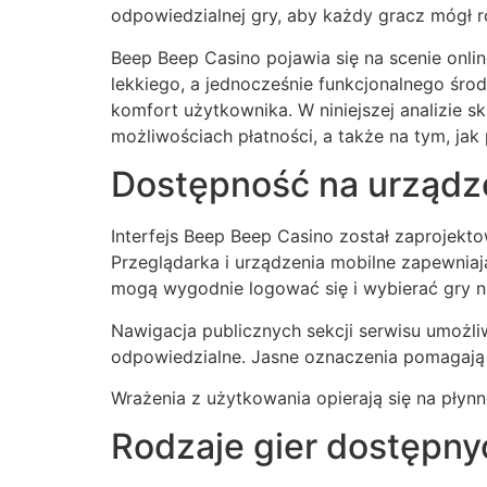
odpowiedzialnej gry, aby każdy gracz mógł
Beep Beep Casino pojawia się na scenie onl
lekkiego, a jednocześnie funkcjonalnego śro
komfort użytkownika. W niniejszej analizie sk
możliwościach płatności, a także na tym, jak
Dostępność na urządze
Interfejs Beep Beep Casino został zaprojekto
Przeglądarka i urządzenia mobilne zapewniaj
mogą wygodnie logować się i wybierać gry ni
Nawigacja publicznych sekcji serwisu umożli
odpowiedzialne. Jasne oznaczenia pomagają 
Wrażenia z użytkowania opierają się na płynno
Rodzaje gier dostępny