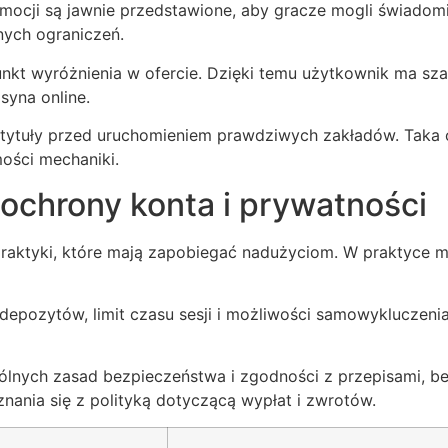
mocji są jawnie przedstawione, aby gracze mogli świadomi
nych ograniczeń.
nkt wyróżnienia w ofercie. Dzięki temu użytkownik ma sza
yna online.
ytuły przed uruchomieniem prawdziwych zakładów. Taka op
mości mechaniki.
chrony konta i prywatności
 praktyki, które mają zapobiegać nadużyciom. W praktyce 
 depozytów, limit czasu sesji i możliwości samowykluczenia.
ólnych zasad bezpieczeństwa i zgodności z przepisami, 
nania się z polityką dotyczącą wypłat i zwrotów.