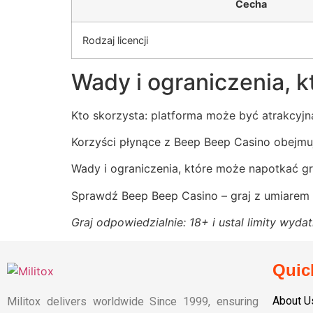
Cecha
Rodzaj licencji
Wady i ograniczenia, k
Kto skorzysta: platforma może być atrakcyjna
Korzyści płynące z Beep Beep Casino obejmują
Wady i ograniczenia, które może napotkać gr
Sprawdź Beep Beep Casino – graj z umiarem i
Graj odpowiedzialnie: 18+ i ustal limity wyda
Quic
About U
Militox delivers worldwide Since 1999, ensuring