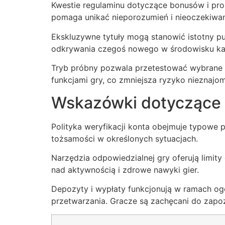
Kwestie regulaminu dotyczące bonusów i pro
pomaga unikać nieporozumień i nieoczekiwa
Ekskluzywne tytuły mogą stanowić istotny pu
odkrywania czegoś nowego w środowisku kas
Tryb próbny pozwala przetestować wybrane t
funkcjami gry, co zmniejsza ryzyko nieznajo
Wskazówki dotyczące o
Polityka weryfikacji konta obejmuje typowe
tożsamości w określonych sytuacjach.
Narzędzia odpowiedzialnej gry oferują limity
nad aktywnością i zdrowe nawyki gier.
Depozyty i wypłaty funkcjonują w ramach og
przetwarzania. Gracze są zachęcani do zapoz