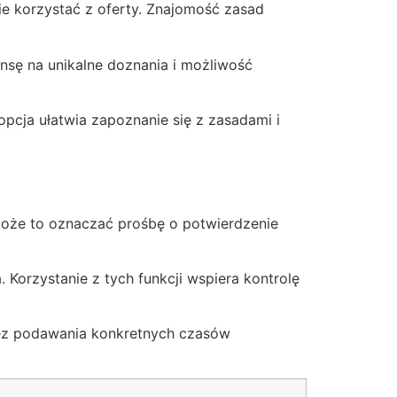
e korzystać z oferty. Znajomość zasad
nsę na unikalne doznania i możliwość
cja ułatwia zapoznanie się z zasadami i
może to oznaczać prośbę o potwierdzenie
 Korzystanie z tych funkcji wspiera kontrolę
bez podawania konkretnych czasów