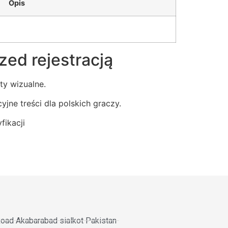
Opis
zed rejestracją
ty wizualne.
jne treści dla polskich graczy.
fikacji
oad Akabarabad sialkot Pakistan