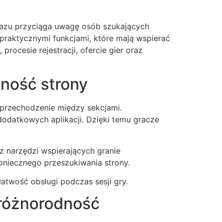
 razu przyciąga uwagę osób szukających
 praktycznymi funkcjami, które mają wspierać
rocesie rejestracji, ofercie gier oraz
ność strony
e przechodzenie między sekcjami.
dodatkowych aplikacji. Dzięki temu gracze
z narzędzi wspierających granie
oniecznego przeszukiwania strony.
 łatwość obsługi podczas sesji gry.
 różnorodność