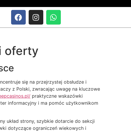
 oferty
sce
entruje się na przejrzystej obsłudze i
graczy z Polski, zwracając uwagę na kluczowe
epcasinos.pl/
praktyczne wskazówki
kter informacyjny i ma pomóc użytkownikom
y układ strony, szybkie dotarcie do sekcji
ówki dotyczące ograniczeń wiekowych i