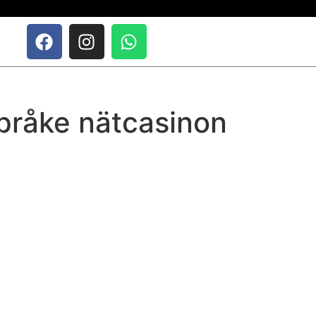
pråke nätcasinon