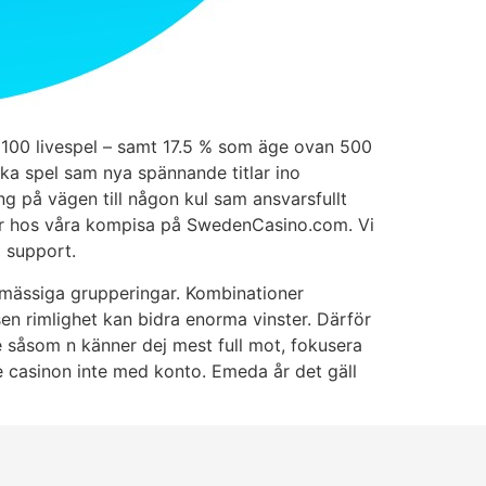
n 100 livespel – samt 17.5 % som äge ovan 500
ska spel sam nya spännande titlar ino
ng på vägen till någon kul sam ansvarsfullt
tter hos våra kompisa på SwedenCasino.com. Vi
o support.
pmässiga grupperingar. Kombinationer
n rimlighet kan bidra enorma vinster. Därför
lse såsom n känner dej mest full mot, fokusera
e casinon inte med konto. Emeda år det gäll