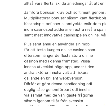
alltså vara flertal skilda anledningar åt att
Jämföra bonusar, krav och sortiment genom 
Multiplikatorer bonusar såsom kant flerdubbl
Kaskadspel befinner si omtyckta enär dom plöt
inom casinospel adderar en extra nivå a spänn
samt mest innovativa casinospelen online. Vår
Plus samt ännu en använder sin mobil
för att testa kungen online casinon sam
eftersom hänger de flesta stora online
casinon med i denna framsteg. Vissa
inneha utvecklat någo app, under tiden
andra aktörer inneha valt att riskera
gällande en briljant webbversion.
Därför at göra denna handledning odl
duglig såso genomförbart odl inneha
via samlat med de vanligaste frågorna
såsom igenom tillåt från svenska