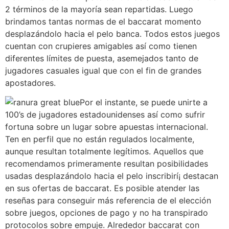
2 términos de la mayorí­a sean repartidas. Luego
brindamos tantas normas de el baccarat momento
desplazándolo hacia el pelo banca. Todos estos juegos
cuentan con crupieres amigables así­ como tienen
diferentes límites de puesta, asemejados tanto de
jugadores casuales igual que con el fin de grandes
apostadores.
Por el instante, se puede unirte a
100’s de jugadores estadounidenses así­ como sufrir
fortuna sobre un lugar sobre apuestas internacional.
Ten en perfil que no están regulados localmente,
aunque resultan totalmente legítimos. Aquellos que
recomendamos primeramente resultan posibilidades
usadas desplazándolo hacia el pelo inscribirí¡ destacan
en sus ofertas de baccarat. Es posible atender las
reseñas para conseguir más referencia de el elección
sobre juegos, opciones de pago y no ha transpirado
protocolos sobre empuje. Alrededor baccarat con