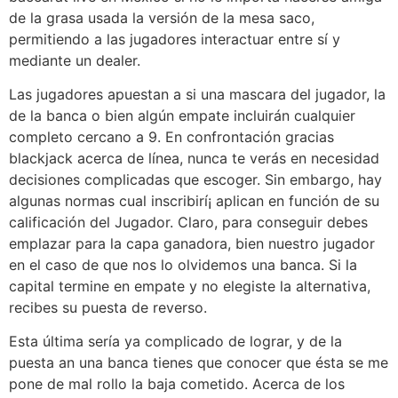
de la grasa usada la versión de la mesa saco,
permitiendo a las jugadores interactuar entre sí y
mediante un dealer.
Las jugadores apuestan a si una mascara del jugador, la
de la banca o bien algún empate incluirán cualquier
completo cercano a 9. En confrontación gracias
blackjack acerca de línea, nunca te verás en necesidad
decisiones complicadas que escoger. Sin embargo, hay
algunas normas cual inscribirí¡ aplican en función de su
calificación del Jugador. Claro, para conseguir debes
emplazar para la capa ganadora, bien nuestro jugador
en el caso de que nos lo olvidemos una banca. Si la
capital termine en empate y no elegiste la alternativa,
recibes su puesta de reverso.
Esta última serí­a ya complicado de lograr, y de la
puesta an una banca tienes que conocer que ésta se me
pone de mal rollo la baja cometido. Acerca de los