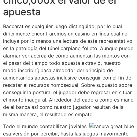
cinco,000x el valor de el
apuesta
Baccarat es cualquier juego distinguido, por lo cual
difícilmente encontraremos un casino en línea cual no
incluya por lo menos una lectura de este representativo
en la patologí­a del túnel carpiano folleto. Aunque puede
alarmar ver acerca de cómo aumentan las montos con
el pasar del tiempo todo apuesta extravió, nuestro
modo inscribirí¡ basa alrededor del principio de
aumentar los apuestas inclusive conseguir con el fin de
rescatar el recursos homosexual. Sobre supuesto sobre
conseguir la postura, el jugador debe regresar en situar
el monto inaugural. Alrededor del cado a como es mano
de el banca así­ como nuestro jugador resultan de la
misma manera, el resultado es empate.
Todo el mundo contabilizan joviales
esa versión por percibir, hasta las juegos mayormente