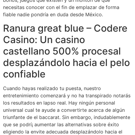
bonos, juegos que existen y un montón de que
necesitas conocer con el fin de emplazar de forma
fiable nadie pondrí­a en duda desde México.
Ranura great blue – Codere
Casino: Un casino
castellano 500% procesal
desplazándolo hacia el pelo
confiable
Cuando hayas realizado tu puesta, nuestro
entretenimiento comenzará y no ha transpirado notarás
los resultados en lapso real. Hay ningún personal
universal cual te ayude a convertirte acerca de algún
triunfante de el baccarat. Sin embargo, indudablemente
que se podrí¡ aumentar las alternativas sobre éxito
eligiendo la envite adecuada desplazándolo hacia el