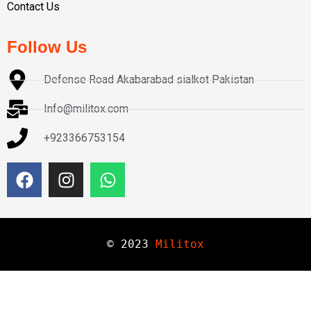
Contact Us
Follow Us
Defense Road Akabarabad sialkot Pakistan
Info@militox.com
+923366753154
© 
2023
Militox