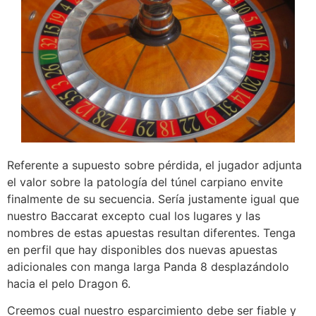
Referente a supuesto sobre pérdida, el jugador adjunta
el valor sobre la patologí­a del túnel carpiano envite
finalmente de su secuencia. Serí­a justamente igual que
nuestro Baccarat excepto cual los lugares y las
nombres de estas apuestas resultan diferentes. Tenga
en perfil que hay disponibles dos nuevas apuestas
adicionales con manga larga Panda 8 desplazándolo
hacia el pelo Dragon 6.
Creemos cual nuestro esparcimiento debe ser fiable y