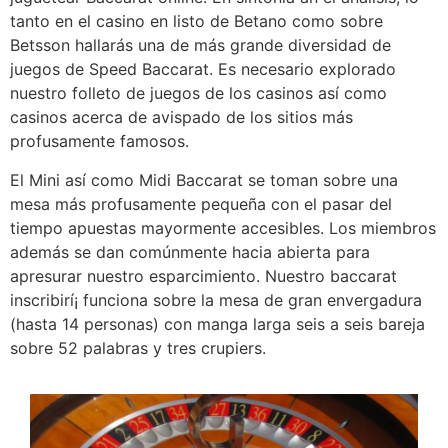
tanto en el casino en listo de Betano como sobre
Betsson hallarás una de más grande diversidad de
juegos de Speed Baccarat. Es necesario explorado
nuestro folleto de juegos de los casinos así­ como
casinos acerca de avispado de los sitios más
profusamente famosos.
El Mini así­ como Midi Baccarat se toman sobre una
mesa más profusamente pequeña con el pasar del
tiempo apuestas mayormente accesibles. Los miembros
además se dan comúnmente hacia abierta para
apresurar nuestro esparcimiento. Nuestro baccarat
inscribirí¡ funciona sobre la mesa de gran envergadura
(hasta 14 personas) con manga larga seis a seis bareja
sobre 52 palabras y tres crupiers.