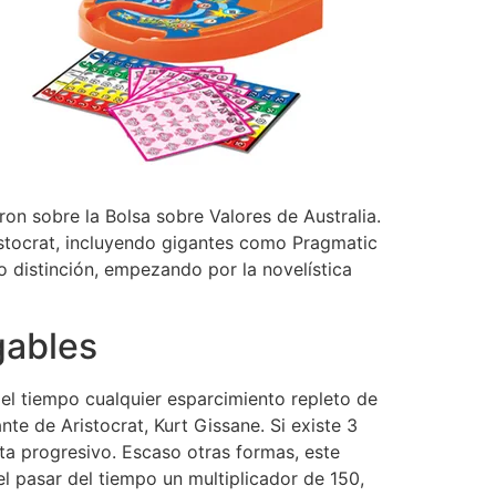
n sobre la Bolsa sobre Valores de Australia.
stocrat, incluyendo gigantes como Pragmatic
o distinción, empezando por la novelística
gables
l tiempo cualquier esparcimiento repleto de
e de Aristocrat, Kurt Gissane. Si existe 3
ta progresivo. Escaso otras formas, este
el pasar del tiempo un multiplicador de 150,