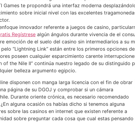
TI Games te propondrá una interfaz moderna desplazándolo 
miento sobre inicial nivel con las excelentes tragamonedas
ctor.
enfoque innovador referente a juegos de casino, particula
ratis Regístrese
algún ángulos durante vivencia de el cons
re emoción de el suelo del casino sin intermediarios a su 
pelo “Lightning Link” están entre los primeros opciones de 
ores poseen cualquier esparcimiento carente interrupciones
en of the Nile II” continúa nuestro legado de su distinguido
lquier belleza argumento egipcio.
line disponen con manga larga licencia con el fin de obrar
n una página de su DGOJ y comprobar si un cámara
hile. Durante oriente crónica, es necesario recomendado
 ¿En alguna ocasión os habías dicho si tenemos alguna
 sobre las casinos en internet que existen referente a
unidad sobre preguntar cada cosa que cual estas pensando