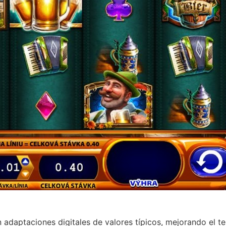
en adaptaciones digitales de valores tí­picos, mejorando el te