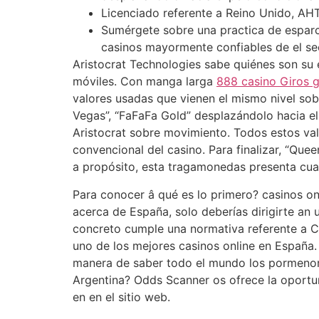
Licenciado referente a Reino Unido, AH
Sumérgete sobre una practica de esparci
casinos mayormente confiables de el se
Aristocrat Technologies sabe quiénes son su 
móviles. Con manga larga
888 casino Giros g
valores usadas que vienen el mismo nivel sob
Vegas”, “FaFaFa Gold” desplazándolo hacia el 
Aristocrat sobre movimiento. Todos estos val
convencional del casino. Para finalizar, “Que
a propósito, esta tragamonedas presenta cua
Para conocer â qué es lo primero? casinos on
acerca de España, solo deberías dirigirte a
concreto cumple una normativa referente a C
uno de los mejores casinos online en España.
manera de saber todo el mundo los pormenores
Argentina? Odds Scanner os ofrece la oport
en en el sitio web.