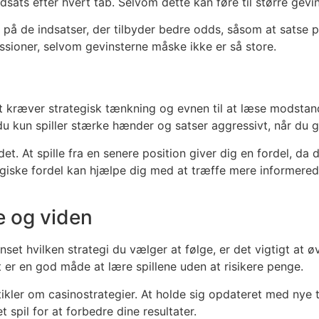
sats efter hvert tab. Selvom dette kan føre til større gevin
re på de indsatser, der tilbyder bedre odds, såsom at satse 
ssioner, selvom gevinsterne måske ikke er så store.
et kræver strategisk tænkning og evnen til at læse modstan
 du kun spiller stærke hænder og satser aggressivt, når du g
det. At spille fra en senere position giver dig en fordel, d
tegiske fordel kan hjælpe dig med at træffe mere informered
e og viden
nset hvilken strategi du vælger at følge, er det vigtigt at
et er en god måde at lære spillene uden at risikere penge.
ikler om casinostrategier. At holde sig opdateret med nye t
 spil for at forbedre dine resultater.