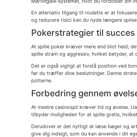
Martingale-systemet, hvor du fordobler din ind
En alternativ tilgang til roulette er at fokuse
og reducere risici kan du nyde længere spilse
Pokerstrategier til succes
At spille poker kræver mere end blot held; d
spille stram og aggressiv, hvilket betyder, at
Det er også vigtigt at forstå position ved bor
før du træffer dine beslutninger. Denne stra
potterne.
Forbedring gennem øvels
At mestre casinospil kræver tid og øvelse. Ua
tilbyder muligheden for at spille gratis, hvilk
Derudover er det nyttigt at læse bøger og art
give dig indsigt, som du kan anvende i dit eget