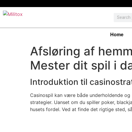
Home
Afsløring af hemm
Mester dit spil i d
Introduktion til casinostra
Casinospil kan være både underholdende og u
strategier. Uanset om du spiller poker, blackj
husets fordel. Ved at finde det rigtige sted, 