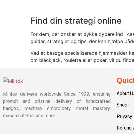
Find din strategi online
For dem, der ønsker at dykke dybere ind i cas
guider, strategier og tips, der kan hjælpe båd
Ved at besøge specialiserede hjemmesider kan 
om blackjack, roulette eller poker, vil du find
Quic
About U
Militox delivers worldwide Since 1999, ensuring
prompt and pristine delivery of handcrafted
Shop
badges, machine embroidery, metal mastery,
masonic items, and more.
Privacy 
Refund 