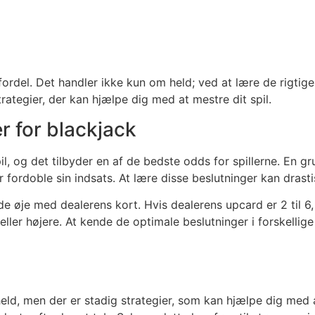
 fordel. Det handler ikke kun om held; ved at lære de rigtig
trategier, der kan hjælpe dig med at mestre dit spil.
 for blackjack
l, og det tilbyder en af de bedste odds for spillerne. En g
er fordoble sin indsats. At lære disse beslutninger kan drast
lde øje med dealerens kort. Hvis dealerens upcard er 2 til 6
eller højere. At kende de optimale beslutninger i forskellig
held, men der er stadig strategier, som kan hjælpe dig med a