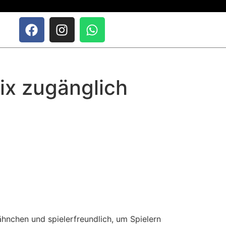
Fix zugänglich
hnchen und spielerfreundlich, um Spielern