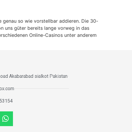
 genau so wie vorstellbar addieren. Die 30-
on uns güter bereits lange vorweg in das
erschiedenen Online-Casinos unter anderem
oad Akabarabad sialkot Pakistan
tox.com
53154