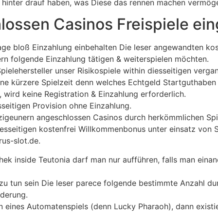
t hinter drauf haben, was Diese das rennen machen vermög
lossen Casinos Freispiele ein
age bloß Einzahlung einbehalten Die leser angewandten k
ltern folgende Einzahlung tätigen & weiterspielen möchten.
pielehersteller unser Risikospiele within diesseitigen verg
ine kürzere Spielzeit denn welches Echtgeld Startguthaben
, wird keine Registration & Einzahlung erforderlich.
sseitigen Provision ohne Einzahlung.
igeunern angeschlossen Casinos durch herkömmlichen Spie
sseitigen kostenfrei Willkommenbonus unter einsatz von St
rus-slot.de.
ek inside Teutonia darf man nur aufführen, falls man einand
u tun sein Die leser parece folgende bestimmte Anzahl dur
derung.
n eines Automatenspiels (denn Lucky Pharaoh), dann existi