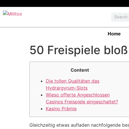
Home
50 Freispiele bloß
Content
Die tollen Qualitäten das
Hydrargyrum-Slots
Wieso offerte Angeschlossen
Casinos Freispiele eingeschaltet?
Kasino Prämie
Gleichzeitig etwas aufladen nachfolgende be