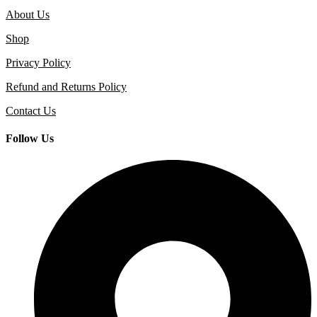
About Us
Shop
Privacy Policy
Refund and Returns Policy
Contact Us
Follow Us