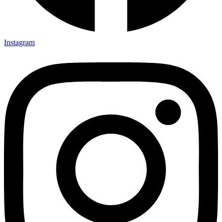
Instagram