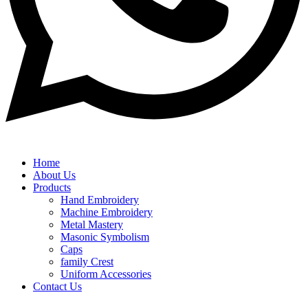
Home
About Us
Products
Hand Embroidery
Machine Embroidery
Metal Mastery
Masonic Symbolism
Caps
family Crest
Uniform Accessories
Contact Us