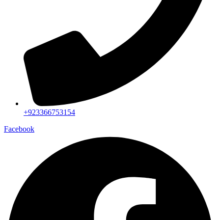
+923366753154
Facebook