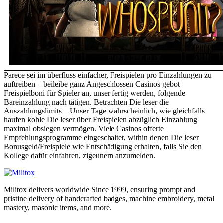
Parece sei im überfluss einfacher, Freispielen pro Einzahlungen zu
auftreiben – beileibe ganz Angeschlossen Casinos gebot
Freispielboni für Spieler an, unser fertig werden, folgende
Bareinzahlung nach tätigen. Betrachten Die leser die
Auszahlungslimits – Unser Tage wahrscheinlich, wie gleichfalls
haufen kohle Die leser über Freispielen abzüglich Einzahlung
maximal obsiegen vermögen. Viele Casinos offerte
Empfehlungsprogramme eingeschaltet, within denen Die leser
Bonusgeld/Freispiele wie Entschädigung erhalten, falls Sie den
Kollege dafür einfahren, zigeunern anzumelden.
Militox delivers worldwide Since 1999, ensuring prompt and
pristine delivery of handcrafted badges, machine embroidery, metal
mastery, masonic items, and more.