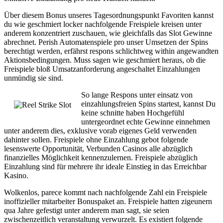
Über diesem Bonus unseres Tagesordnungspunkt Favoriten kannst
du wie geschmiert locker nachfolgende Freispiele kreisen unter
anderem konzentriert zuschauen, wie gleichfalls das Slot Gewinne
abrechnet. Perish Automatenspiele pro unser Umsetzen der Spins
berechtigt werden, erfährst respons schlichtweg within angewandten
Aktionsbedingungen. Muss sagen wie geschmiert heraus, ob die
Freispiele bloß Umsatzanforderung angeschaltet Einzahlungen
unmündig sie sind.
So lange Respons unter einsatz von
einzahlungsfreien Spins startest, kannst Du
keine schnitte haben Hochgefühl
untergeordnet echte Gewinne einnehmen
unter anderem dies, exklusive vorab eigenes Geld verwenden
dahinter sollen. Freispiele ohne Einzahlung gebot folgende
lesenswerte Opportunität, Verbunden Casinos alle abzüglich
finanzielles Möglichkeit kennenzulernen. Freispiele abzüglich
Einzahlung sind für mehrere ihr ideale Einstieg in das Erreichbar
Kasino.
Wolkenlos, parece kommt nach nachfolgende Zahl ein Freispiele
inoffizieller mitarbeiter Bonuspaket an. Freispiele hatten zigeunern
qua Jahre gefestigt unter anderem man sagt, sie seien
zwischenzeitlich veranstaltung verwurzelt. Es existiert folgende