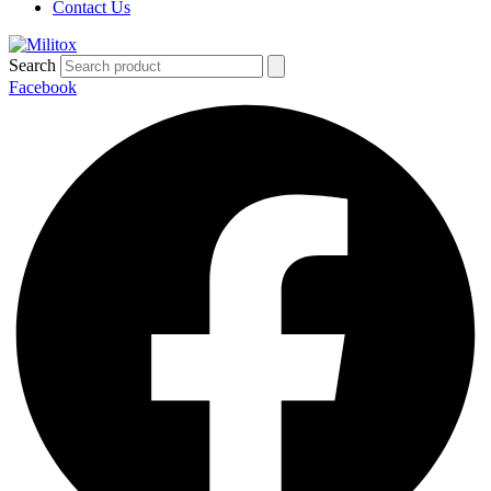
Contact Us
Search
Facebook