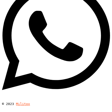
© 
2023
Militox