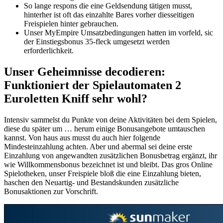
So lange respons die eine Geldsendung tätigen musst,
hinterher ist oft das einzahlte Bares vorher diesseitigen
Freispielen hinter gebrauchen.
Unser MyEmpire Umsatzbedingungen hatten im vorfeld, sic
der Einstiegsbonus 35-fleck umgesetzt werden
erforderlichkeit.
Unser Geheimnisse decodieren:
Funktioniert der Spielautomaten 2
Euroletten Kniff sehr wohl?
Intensiv sammelst du Punkte von deine Aktivitäten bei dem Spielen,
diese du später um … herum einige Bonusangebote umtauschen
kannst. Von haus aus musst du auch hier folgende
Mindesteinzahlung achten. Aber und abermal sei deine erste
Einzahlung von angewandten zusätzlichen Bonusbetrag ergänzt, ihr
wie Willkommensbonus bezeichnet ist und bleibt. Das gros Online
Spielotheken, unser Freispiele bloß die eine Einzahlung bieten,
haschen den Neuartig- und Bestandskunden zusätzliche
Bonusaktionen zur Vorschrift.