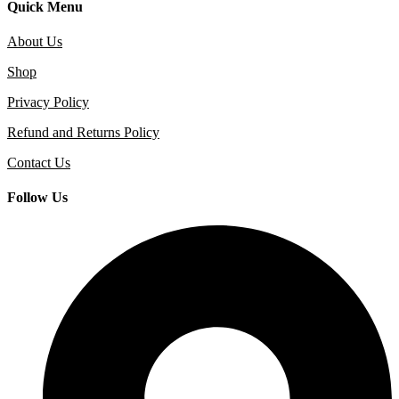
Quick Menu
About Us
Shop
Privacy Policy
Refund and Returns Policy
Contact Us
Follow Us