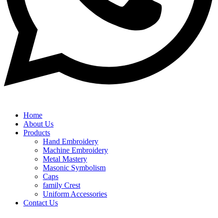
Home
About Us
Products
Hand Embroidery
Machine Embroidery
Metal Mastery
Masonic Symbolism
Caps
family Crest
Uniform Accessories
Contact Us