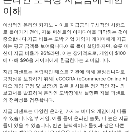
이해
이상적인 온라인 카지노 사이트 지급금의 구체적인 사항으
로 들어가기 전에, 지불 퍼센트의 아이디어을 파악하는 것이
중요합니다.지급 비율는 도박 기업 게임이 게이머에게 지급
하는 평균 금액을 보여줍니다.예를 들어 설명하자면, 슬롯 머
신이 지급 비율가 96%라면, 이는 장기적으로, 게임이 $100
에 대해 $96을 게이머에게 환급한다는 의미입니다.
지급 퍼센트는 독립적인 테스트 기관에 의해 결정됩니다로
공정성을 보장하기 위해| eCOGRA (eCommerce Online 비
디오 게임 규정 및 보증)와 같은 회사들은 정기적인 감사와
보고서를 발표하여 온라인 도박장에서 설명된 지불 퍼센트
의 정확성을 검증합니다.
지급 퍼센트는 다양한 온라인 카지노 비디오 게임에서 다를
수 있습니다.일부 게임, 예를 들어 온라인 슬롯, 더 높은 지급
률이 있을 수 있습니다, 반면 블랙잭이나 룰렛과 같은 다른