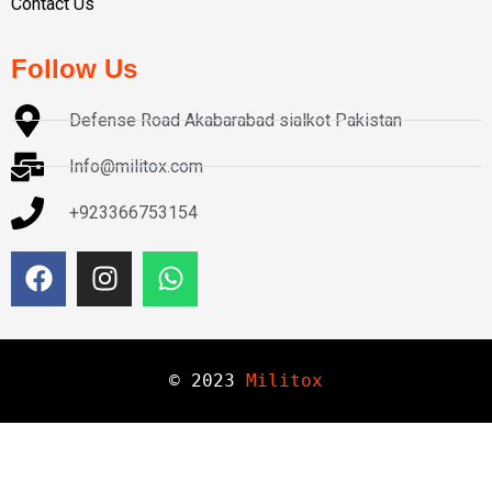
Contact Us
Follow Us
Defense Road Akabarabad sialkot Pakistan
Info@militox.com
+923366753154
© 
2023
Militox