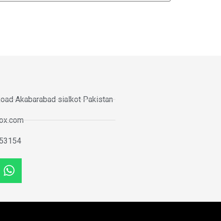
oad Akabarabad sialkot Pakistan
tox.com
53154