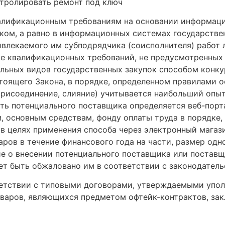
валификационным требованиям на основании информаци
ом, а равно в информационных системах государстве
ивлекаемого им субподрядчика (соисполнителя) работ
е квалификационных требований, не предусмотренных 
льных видов государственных закупок способом конкур
астоящего Закона, в порядке, определенном правилами 
присоединение, слияние) учитывается наибольший опы
ть потенциального поставщика определяется веб-порт
м, основным средствам, фонду оплаты труда в порядке
 в целях применения способа через электронный магаз
ров в течение финансового года на части, размер од
ие о внесении потенциального поставщика или постав
т быть обжаловано им в соответствии с законодатель
ветствии с типовыми договорами, утверждаемыми упо
оваров, являющихся предметом офтейк-контрактов, за