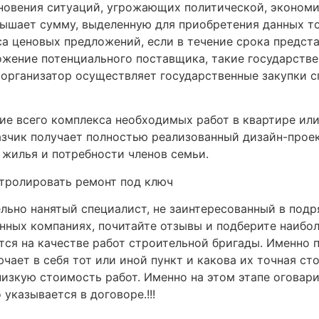
кновения ситуаций, угрожающих политической, эконом
вышает сумму, выделенную для приобретения данных то
са ценовых предложений, если в течение срока предс
ожение потенциального поставщика, такие государстве
организатор осуществляет государственные закупки сп
ие всего комплекса необходимых работ в квартире ил
азчик получает полностью реализованный дизайн-прое
 жилья и потребности членов семьи.
ьно нанятый специалист, не заинтересованный в подря
нных компаниях, почитайте отзывы и подберите наибол
тся на качестве работ строительной бригады. Именно 
чает в себя тот или иной пункт и какова их точная с
 низкую стоимость работ. Именно на этом этапе оговар
указывается в договоре.!!!