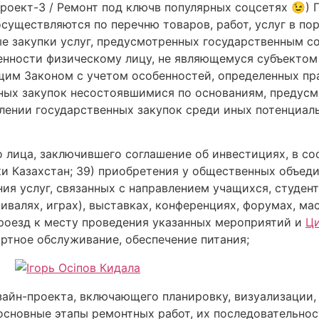
оект-3 / Ремонт под ключв популярных соцсетях 😉) 
существляются по перечню товаров, работ, услуг в по
е закупки услуг, предусмотренных государственным с
енности физическому лицу, не являющемуся субъектом
щим Законом с учетом особенностей, определенных п
нных закупок несостоявшимися по основаниям, предусм
лении государственных закупок среди иных потенциал
 лица, заключившего соглашение об инвестициях, в со
и Казахстан; 39) приобретения у общественных объед
ния услуг, связанных с направлением учащихся, студен
ивалях, играх), выставках, конференциях, форумах, ма
проезд к месту проведения указанных мероприятий и
Ци
ртное обслуживание, обеспечение питания;
айн-проекта, включающего планировку, визуализации,
основные этапы ремонтных работ, их последовательнос