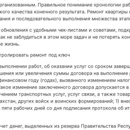
рганизованным. Правильное понимание хронологии раб
кого качества конечного результата. Ремонт квартиры
ания и последовательного выполнения множества этап
 обновления с удобными чек-листами и советами, по
ак не заблудиться в этом море задач и не потерять ко
е жизнь.
 выполнении работ, об оказании услуг со сроком заве
ньшения или увеличения суммы договора на выполнение 
инансовом году (годах), вызванного изменением налог
 Такое изменение заключенного договора допускается 
чением транспортных услуг, услуг связи, а также товар
хстан, других войск и воинских формирований; 1) вне
 пяти рабочих дней со дня подписания протокола об и
 счет денег, выделенных из резерва Правительства Респ