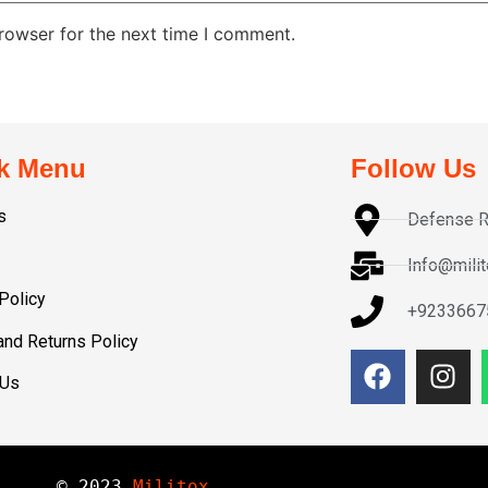
rowser for the next time I comment.
k Menu
Follow Us
s
Defense R
Info@mili
Policy
+9233667
and Returns Policy
 Us
© 
2023
Militox