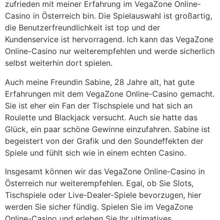
zufrieden mit meiner Erfahrung im VegaZone Online-
Casino in Österreich bin. Die Spielauswahl ist großartig,
die Benutzerfreundlichkeit ist top und der
Kundenservice ist hervorragend. Ich kann das VegaZone
Online-Casino nur weiterempfehlen und werde sicherlich
selbst weiterhin dort spielen.
Auch meine Freundin Sabine, 28 Jahre alt, hat gute
Erfahrungen mit dem VegaZone Online-Casino gemacht.
Sie ist eher ein Fan der Tischspiele und hat sich an
Roulette und Blackjack versucht. Auch sie hatte das
Glück, ein paar schöne Gewinne einzufahren. Sabine ist
begeistert von der Grafik und den Soundeffekten der
Spiele und fühlt sich wie in einem echten Casino.
Insgesamt können wir das VegaZone Online-Casino in
Österreich nur weiterempfehlen. Egal, ob Sie Slots,
Tischspiele oder Live-Dealer-Spiele bevorzugen, hier
werden Sie sicher fündig. Spielen Sie im VegaZone
Online-Casino und erleben Sie Ihr ultimatives