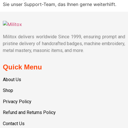
Sie unser Support-Team, das Ihnen gerne weiterhilft.
Militox delivers worldwide Since 1999, ensuring prompt and
pristine delivery of handcrafted badges, machine embroidery,
metal mastery, masonic items, and more.
Quick Menu
About Us
Shop
Privacy Policy
Refund and Returns Policy
Contact Us