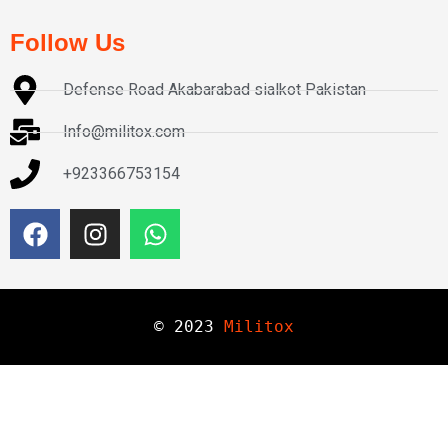
Follow Us
Defense Road Akabarabad sialkot Pakistan
Info@militox.com
+923366753154
© 
2023
Militox