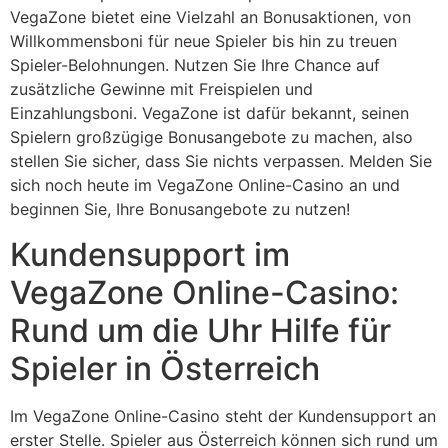
VegaZone bietet eine Vielzahl an Bonusaktionen, von
Willkommensboni für neue Spieler bis hin zu treuen
Spieler-Belohnungen. Nutzen Sie Ihre Chance auf
zusätzliche Gewinne mit Freispielen und
Einzahlungsboni. VegaZone ist dafür bekannt, seinen
Spielern großzügige Bonusangebote zu machen, also
stellen Sie sicher, dass Sie nichts verpassen. Melden Sie
sich noch heute im VegaZone Online-Casino an und
beginnen Sie, Ihre Bonusangebote zu nutzen!
Kundensupport im
VegaZone Online-Casino:
Rund um die Uhr Hilfe für
Spieler in Österreich
Im VegaZone Online-Casino steht der Kundensupport an
erster Stelle. Spieler aus Österreich können sich rund um