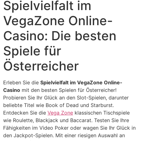
Spielvielfalt im
VegaZone Online-
Casino: Die besten
Spiele für
Österreicher
Erleben Sie die
Spielvielfalt im VegaZone Online-
Casino
mit den besten Spielen für Österreicher!
Probieren Sie Ihr Glück an den Slot-Spielen, darunter
beliebte Titel wie Book of Dead und Starburst.
Entdecken Sie die
Vega Zone
klassischen Tischspiele
wie Roulette, Blackjack und Baccarat. Testen Sie Ihre
Fähigkeiten im Video Poker oder wagen Sie Ihr Glück in
den Jackpot-Spielen. Mit einer riesigen Auswahl an