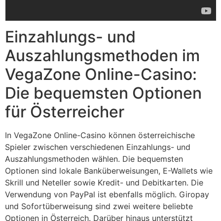
Einzahlungs- und
Auszahlungsmethoden im
VegaZone Online-Casino:
Die bequemsten Optionen
für Österreicher
In VegaZone Online-Casino können österreichische
Spieler zwischen verschiedenen Einzahlungs- und
Auszahlungsmethoden wählen. Die bequemsten
Optionen sind lokale Banküberweisungen, E-Wallets wie
Skrill und Neteller sowie Kredit- und Debitkarten. Die
Verwendung von PayPal ist ebenfalls möglich. Giropay
und Sofortüberweisung sind zwei weitere beliebte
Optionen in Österreich. Darüber hinaus unterstützt