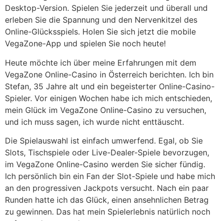
Desktop-Version. Spielen Sie jederzeit und überall und
erleben Sie die Spannung und den Nervenkitzel des
Online-Glücksspiels. Holen Sie sich jetzt die mobile
VegaZone-App und spielen Sie noch heute!
Heute möchte ich über meine Erfahrungen mit dem
VegaZone Online-Casino in Österreich berichten. Ich bin
Stefan, 35 Jahre alt und ein begeisterter Online-Casino-
Spieler. Vor einigen Wochen habe ich mich entschieden,
mein Glück im VegaZone Online-Casino zu versuchen,
und ich muss sagen, ich wurde nicht enttäuscht.
Die Spielauswahl ist einfach umwerfend. Egal, ob Sie
Slots, Tischspiele oder Live-Dealer-Spiele bevorzugen,
im VegaZone Online-Casino werden Sie sicher fündig.
Ich persönlich bin ein Fan der Slot-Spiele und habe mich
an den progressiven Jackpots versucht. Nach ein paar
Runden hatte ich das Glück, einen ansehnlichen Betrag
zu gewinnen. Das hat mein Spielerlebnis natürlich noch